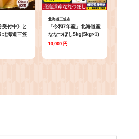
北海道三笠市
年分受付中》と
「令和7年産」北海道産
 北海道三笠
ななつぼし5kg(5kg×1)
(2.6kg以上)
【特Aランク】米・食
10,000 円
三笠メロン 北
味鑑定士監修＜最短翌
 北海道産メ
日発送＞【1606608】
メロン 赤肉メ
 果物 フルー
い 濃厚 ジュ
ろける食感 ブ
ン 高級フル
限定 夏 夏の
 2.6kg
 大玉 新鮮 フ
お取り寄せ 北
市 三笠