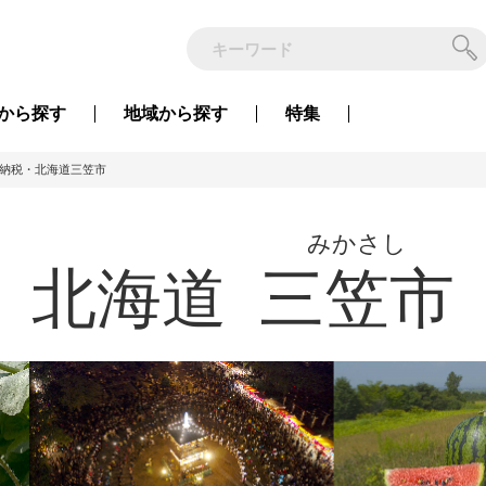
から
探す
地域から
探す
特集
納税・北海道三笠市
みかさし
北海道
三笠市