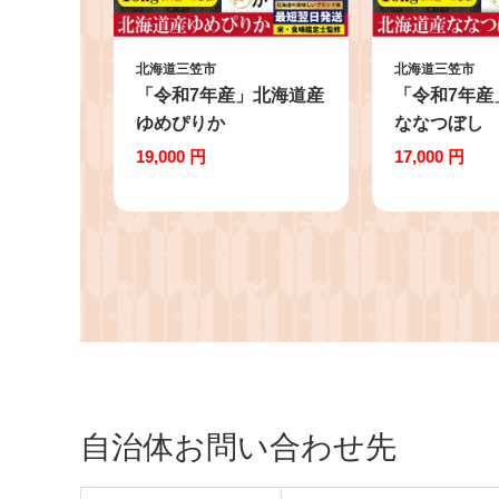
北海道三笠市
北海道三笠市
「令和7年産」北海道産
「令和7年産
ゆめぴりか
ななつぼし
10kg(5kg×2)【特Aラン
10kg(5kg
19,000 円
17,000 円
ク】米・食味鑑定士監
ク】米・食
修＜最短翌日発送＞ |
修＜最短翌
米 お米 白米 精米 こめ
【1606018
北海道産米 専門家 監修
高品質 ブランド米 もち
もち 食感 強い甘み 艶
ふっくら 冷めてもおい
しい お弁当 おにぎり
国産米 食品 北海道グル
メ 株式会社ZAWA.com
自治体お問い合わせ先
お取り寄せ 北海道 三笠
市 三笠【1606120】