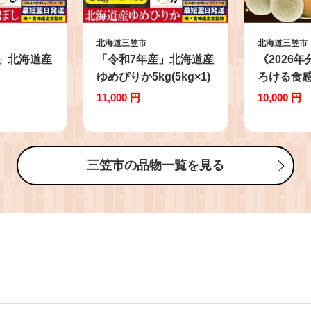
北海道三笠市
北海道三笠市
」北海道産
「令和7年産」北海道産
《2026
ゆめぴりか5kg(5kg×1)
ろける食感
×2)【特Aラン
【特Aランク】米・食
メロン 2玉 
11,000 円
10,000 円
味鑑定士監
味鑑定士監修＜最短翌
| メロン 
日発送＞
日発送＞【1606508】
海道メロン
】
ロン 国産
ロン 赤肉
三笠市の品物一覧を見る
ツ 青果 甘
ーシー と
ランドメロ
ーツ 季節
味覚 2玉 2個
2.6kg以上
レッシュ 
海道 三笠