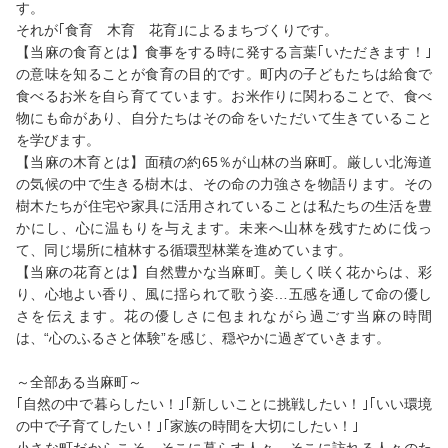
す。
それが｢食育 木育 花育｣によるまちづくりです。
【当麻の食育とは】食事をする時に発する言葉｢いただきます！｣
の意味を知ることが食育の目的です。町内の子どもたちは給食で
食べるお米を自ら育てています。お米作りに関わることで、食べ
物にも命があり、自分たちはその命をいただいて生きていること
を学びます。
【当麻の木育とは】面積の約65％が山林の当麻町。厳しい北海道
の気候の中で生きる樹木は、その命の力強さを物語ります。その
樹木たちが住宅や家具に活用されていることは私たちの生活を豊
かにし、心に温もりを与えます。未来へ山林を残すために伐っ
て、同じ場所に植林する循環型林業を進めています。
【当麻の花育とは】自然豊かな当麻町。美しく咲く花からは、彩
り、心地よい香り、風に揺られて歌う姿…五感を通して命の優し
さを伝えます。花の優しさに包まれながら過ごす当麻の時間
は、“心のふるさと体験”を感じ、穏やかに過ぎていきます。
～全部ある当麻町～
｢自然の中で暮らしたい！｣｢新しいことに挑戦したい！｣｢いい環境
の中で子育てしたい！｣｢家族の時間を大切にしたい！｣