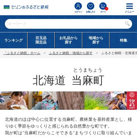
0
メニュー
ログイン
お気に入り
カート
目玉品
お礼品から
地域から
ランキング
特集
限定品
探す
探す
「ふるさと納税」ホーム
ふるさと納税・地域から探す
ふるさと納税・北海道
とうまちょう
北海道
当麻町
北海道のほぼ中心に位置する当麻町。農林業を基幹産業とし、移
りゆく季節をゆっくりと感じられる自然豊かな町です。
我が町は“当麻町だからこそできる”まちづくりに取り組んでいま