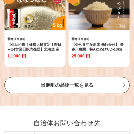
北海道当麻町
北海道当麻町
【生活応援！価格大幅改定！即日
【令和８年産新米 先行受付】 長
～14営業日以内発送】北海道 産
谷川農園 特Aゆめぴりか10kg
地直送！ＪＡ当麻 特Ａななつぼ
11,000 円
25,000 円
し無洗米 令和7年産 5kg
当麻町の品物一覧を見る
自治体お問い合わせ先