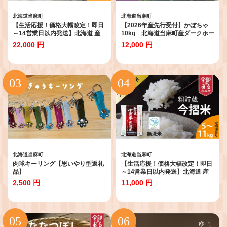
北海道当麻町
北海道当麻町
【生活応援！価格大幅改定！即日
【2026年産先行受付】かぼちゃ
～14営業日以内発送】北海道 産
10kg 北海道当麻町産ダークホー
地直送！ＪＡ当麻ブランド米 籾
ス
22,000 円
12,000 円
貯蔵今摺米きたくりん無洗米 令
和7年産 11kg (5kg×2袋＋1kg)
北海道当麻町
北海道当麻町
肉球キーリング【思いやり型返礼
【生活応援！価格大幅改定！即日
品】
～14営業日以内発送】北海道 産
地直送！ＪＡ当麻ブランド米 籾
2,500 円
11,000 円
貯蔵今摺米きたくりん無洗米 令
和7年産 5kg