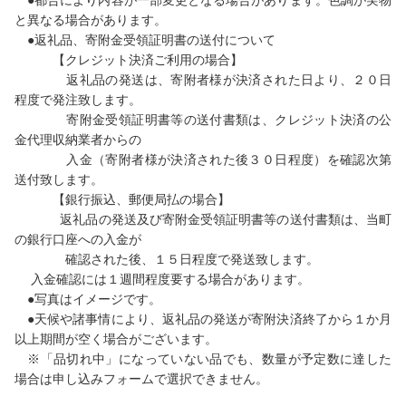
●都合により内容が一部変更となる場合があります。色調が実物
と異なる場合があります。
●返礼品、寄附金受領証明書の送付について
【クレジット決済ご利用の場合】
返礼品の発送は、寄附者様が決済された日より、２０日
程度で発注致します。
寄附金受領証明書等の送付書類は、クレジット決済の公
金代理収納業者からの
入金（寄附者様が決済された後３０日程度）を確認次第
送付致します。
【銀行振込、郵便局払の場合】
返礼品の発送及び寄附金受領証明書等の送付書類は、当町
の銀行口座への入金が
確認された後、１５日程度で発送致します。
入金確認には１週間程度要する場合があります。
●写真はイメージです。
●天候や諸事情により、返礼品の発送が寄附決済終了から１か月
以上期間が空く場合がございます。
※「品切れ中」になっていない品でも、数量が予定数に達した
場合は申し込みフォームで選択できません。