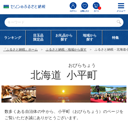
0
メニュー
ログイン
お気に入り
カート
目玉品
お礼品から
地域から
ランキング
特集
限定品
探す
探す
「ふるさと納税」ホーム
ふるさと納税・地域から探す
ふるさと納税・北海道
おびらちょう
北海道
小平町
数多くある自治体の中から、小平町（おびらちょう）のページを
ご覧いただき誠にありがとうございます。