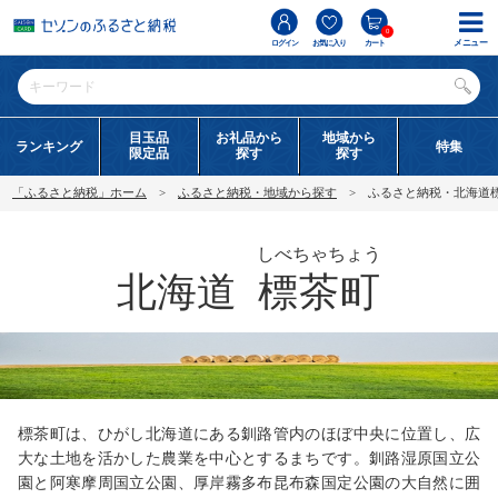
0
メニュー
ログイン
お気に入り
カート
目玉品
お礼品から
地域から
ランキング
特集
限定品
探す
探す
「ふるさと納税」ホーム
ふるさと納税・地域から探す
ふるさと納税・北海道
しべちゃちょう
北海道
標茶町
標茶町は、ひがし北海道にある釧路管内のほぼ中央に位置し、広
大な土地を活かした農業を中心とするまちです。釧路湿原国立公
園と阿寒摩周国立公園、厚岸霧多布昆布森国定公園の大自然に囲