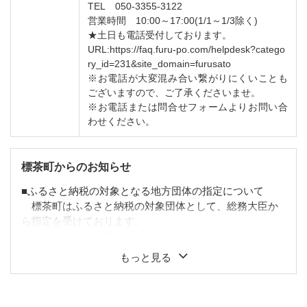
TEL 050-3355-3122
営業時間 10:00～17:00(1/1～1/3除く)
★土日も電話受付しております。
URL:https://faq.furu-po.com/helpdesk?catego
ry_id=231&site_domain=furusato
※お電話が大変混み合い繋がりにくいことも
ございますので、ご了承くださいませ。
※お電話または問合せフォームよりお問い合
わせください。
標茶町からのお知らせ
■ふるさと納税の対象となる地方団体の指定について
標茶町はふるさと納税の対象団体として、総務大臣か
ら指定を受けております。
寄附をいただいた場合は、税制上の特例控除を受けるこ
とができます。
もっと見る
■個人情報の取り扱いについて
お寄せいただいた個人情報は、寄附金の受付及び入金
に係る確認・連絡等に利用するものであり、それ以外の