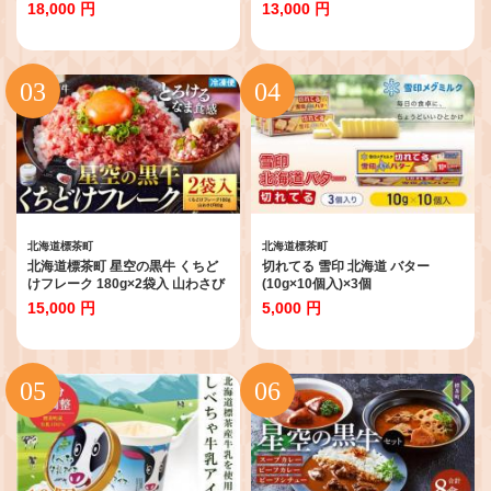
ク ユッケ 食べ比べ
18,000 円
13,000 円
北海道標茶町
北海道標茶町
北海道標茶町 星空の黒牛 くちど
切れてる 雪印 北海道 バター
けフレーク 180g×2袋入 山わさび
(10g×10個入)×3個
80g
15,000 円
5,000 円