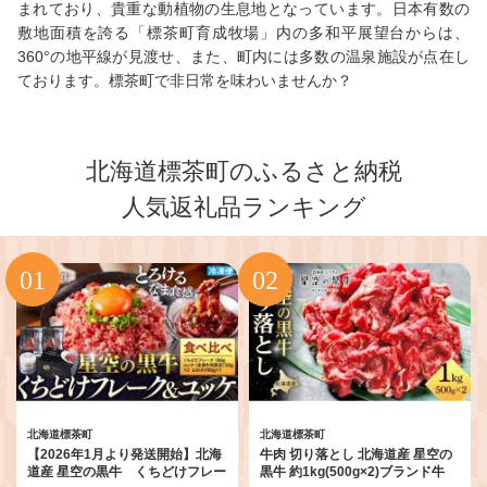
まれており、貴重な動植物の生息地となっています。日本有数の
敷地面積を誇る「標茶町育成牧場」内の多和平展望台からは、
360°の地平線が見渡せ、また、町内には多数の温泉施設が点在し
ております。標茶町で非日常を味わいませんか？
北海道標茶町のふるさと納税
人気返礼品ランキング
北海道標茶町
北海道標茶町
【2026年1月より発送開始】北海
牛肉 切り落とし 北海道産 星空の
道産 星空の黒牛 くちどけフレー
黒牛 約1kg(500g×2)ブランド牛