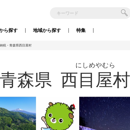
から
探す
地域から
探す
特集
納税・青森県西目屋村
にしめやむら
青森県
西目屋