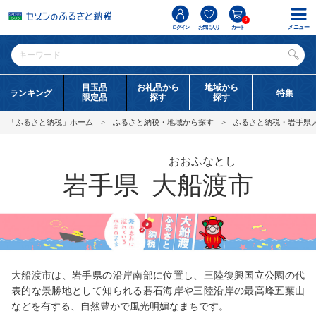
0
メニュー
ログイン
お気に入り
カート
目玉品
お礼品から
地域から
ランキング
特集
限定品
探す
探す
「ふるさと納税」ホーム
ふるさと納税・地域から探す
ふるさと納税・岩手県
おおふなとし
岩手県
大船渡市
大船渡市は、岩手県の沿岸南部に位置し、三陸復興国立公園の代
表的な景勝地として知られる碁石海岸や三陸沿岸の最高峰五葉山
などを有する、自然豊かで風光明媚なまちです。