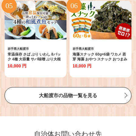
れ フカヒレ トマト クリームソー
ス 時短 長期保存 保存食 非常食 防
災 常温保存 10000円 1万円
岩手県大船渡市
岩手県大船渡市
常温保存 さば ぶり いわし 8パッ
海藻スナック 60g×6袋 ワカメ 若
ク 4種 大容量 サバ味噌 ぶり大根
芽 海藻 おやつ スナック おつまみ
和風煮魚 詰合せ 常備食 防災 保存
ヘルシー わかめ お菓子 菓子 土産
10,000 円
10,000 円
食 常温 備蓄 非常食 防災食 おかず
お土産 手土産 海産物 乾燥 揚げ物
食品 日持ち 惣菜 レトルト 常温食
個包装 小分け 三陸 岩手県 国産 大
品 電子レンジ 魚 レンジ 小分け お
船渡 10000円 1万円
裾分け 鯖 鰤 鰯 生姜 味噌 大根 食
べ比べ 海鮮 簡単調理 手軽 阿部長
商店 岩手県 大船渡市
大船渡市の品物一覧を見る
自治体お問い合わせ先