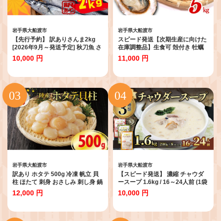
岩手県大船渡市
岩手県大船渡市
【先行予約】 訳ありさんま2kg
スピード発送【次期生産に向けた
[2026年9月～発送予定] 秋刀魚 さ
在庫調整品】生食可 殻付き 牡蠣
んま サンマ Sashimi FISH 魚 新鮮
訳あり 数量限定 冷凍 5kg かき カ
10,000 円
11,000 円
ごはん 夕飯 おかず おつまみ 晩酌
キ kaki 岩手県産 殻付き牡蠣 生食
米 丼 海産物 海鮮 魚介 魚介類 テ
訳あり わけあり 大きさ不揃い 不
レビ TV 放送 ニュース 番組 大船
揃い 三陸 三陸産 スピード配送 す
渡 大船渡市 三陸 被災 震災 火災
ぐ 届く 株式会社國洋 岩手県 大船
支援 応援 岩手県 国産 大船渡応援
渡市 国産
【東北超歌手】
岩手県大船渡市
岩手県大船渡市
訳あり ホタテ 500g 冷凍 帆立 貝
【スピード発送】 濃縮 チャウダ
柱 ほたて 刺身 おさしみ 刺し身 鍋
ースープ 1.6kg / 16～24人前 (1袋
お鍋 バーベキュー BBQ 炙り 炙り
200g×8袋) 濃縮 チャウダー スー
12,000 円
10,000 円
焼き バター焼き 出汁 夕飯 おかず
プ カレー スープカレー グリーン
おつまみ 晩酌 海産物 海鮮 魚介 魚
カレー パスタソース 魚介 たこ あ
介類 大船渡 三陸 岩手県 国産
さり 南部どり ホタテ 帆立 ふかひ