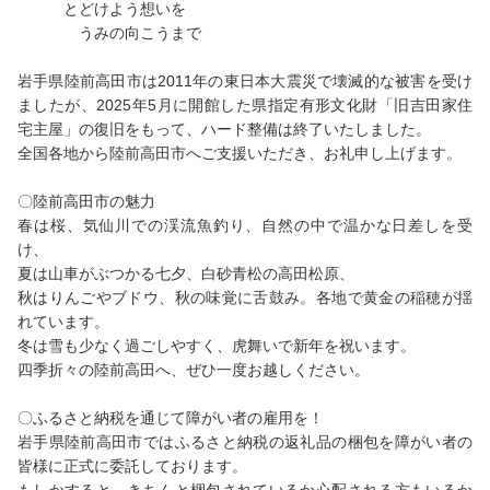
とどけよう想いを
うみの向こうまで
岩手県陸前高田市は2011年の東日本大震災で壊滅的な被害を受け
ましたが、2025年5月に開館した県指定有形文化財「旧吉田家住
宅主屋」の復旧をもって、ハード整備は終了いたしました。
全国各地から陸前高田市へご支援いただき、お礼申し上げます。
〇陸前高田市の魅力
春は桜、気仙川での渓流魚釣り、自然の中で温かな日差しを受
け、
夏は山車がぶつかる七夕、白砂青松の高田松原、
秋はりんごやブドウ、秋の味覚に舌鼓み。各地で黄金の稲穂が揺
れています。
冬は雪も少なく過ごしやすく、虎舞いで新年を祝います。
四季折々の陸前高田へ、ぜひ一度お越しください。
〇ふるさと納税を通じて障がい者の雇用を！
岩手県陸前高田市ではふるさと納税の返礼品の梱包を障がい者の
皆様に正式に委託しております。