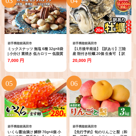
岩手県陸前高田市
岩手県陸前高田市
ミックスナッツ 無塩 6種 32g×8袋
【1月後半発送】【訳あり】三陸
| 小分け 素焼き 低カロリー 低脂質
産 殻付き牡蠣 20個 生食可 【 訳
マカダミア アーモンド カシュー
あり 規格外品 かき 殻付き 生食 焼
7,000 円
20,000 円
ナッツ ヘーゼルナッツ ピスタチ
き牡蠣 人気 国産 陸前高田 広田湾
オ ピーカンナッツ おやつ 美容 健
産 マルテン水産 】 RT852
康 食物繊維 ビタミン ナッツ 個包
装 常温 リピート品 防災食品 防災
用 非常食 保存食 備蓄食 なっつ あ
ーもんど かしゅーなっつ みっく
すなっつ おつまみ サロンドロワ
イヤル 岩手県 陸前高田市
RT1768
岩手県陸前高田市
岩手県陸前高田市
いくら醤油漬け 鱒卵 70g×4個 小
【先行予約】旬のりんごと梨（和