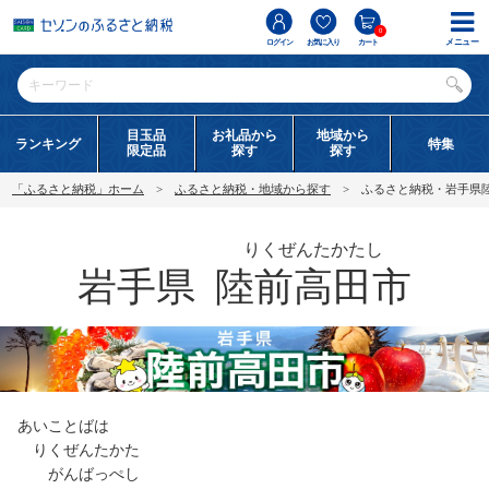
0
メニュー
ログイン
お気に入り
カート
目玉品
お礼品から
地域から
ランキング
特集
限定品
探す
探す
「ふるさと納税」ホーム
ふるさと納税・地域から探す
ふるさと納税・岩手県
りくぜんたかたし
岩手県
陸前高田市
あいことばは
りくぜんたかた
がんばっぺし