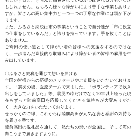
もしかすると、きちんと梱包されているか心配される方もいるか
もしれません。もちろん様々な障がいにより苦手な作業もありま
すが、皆さんの高い集中力と一つ一つの丁寧な作業には頭が下が
ります。
また、ふるさと納税は市の事業ということで自分達が「市に役立
つ仕事をしているんだ」と誇りを持っています。手を抜くことは
ありません。
ご寄附の使い道として障がい者の皆様への支援をするのではな
く、一歩進んだ直接的な取組みにより障がい者の皆様の雇用を生
み出しています。
〇ふるさと納税を通じて想いを届ける
全国の皆様からの応援のメッセージやご支援をいただいておりま
す。「震災の後、医療チームで来ました」「ボランティアで炊き
出しをしていました」等、震災の時だけでなく10年以上経った現
在もずっと陸前高田を応援してくださる気持ちが大変ありがた
く、大きな力をいただいております。
せっかくのご縁、これからは陸前高田が元気な姿と感謝の気持ち
を届ける番です。
陸前高田の返礼品を通して、私たちの想いが全国に、そして海の
向こうまで届きますように。