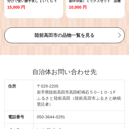
分けで使い勝手良し【 いくら イ
梨or洋梨）ミックスセット 品種
クラ ます マス 鱒 醤油漬け お寿司
お任せ3kg 熊谷農園 RT3318
15,000 円
10,000 円
ギフト プレゼント 小分け カップ
タイプ 冷凍 】RT2856
陸前高田市の品物一覧を見る
自治体お問い合わせ先
住所
〒029-2205
岩手県陸前高田市高田町鳴石５０−１０-１F
ふるさと陸前高田（陸前高田市ふるさと納税
受託者）
電話番号
050-3644-0291