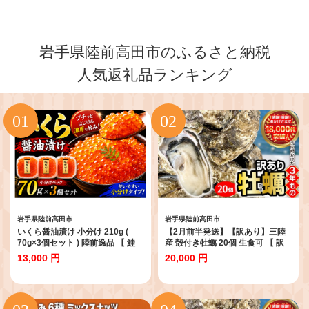
岩手県陸前高田市のふるさと納税
人気返礼品ランキング
岩手県陸前高田市
岩手県陸前高田市
いくら醤油漬け 小分け 210g (
【2月前半発送】【訳あり】三陸
70g×3個セット ) 陸前逸品 【 鮭
産 殻付き牡蠣 20個 生食可 【 訳
鮭卵 醤油 醤油漬け 鮭いくら 冷凍
あり 規格外品 かき 殻付き 生食 焼
13,000 円
20,000 円
いくら 魚卵 海鮮 人気 小分け おつ
き牡蠣 人気 国産 陸前高田 広田湾
まみ 贈答 贈り物 お祝い ギフト 岩
産 マルテン水産 】 RT852
手 陸前高田 】 RT1894