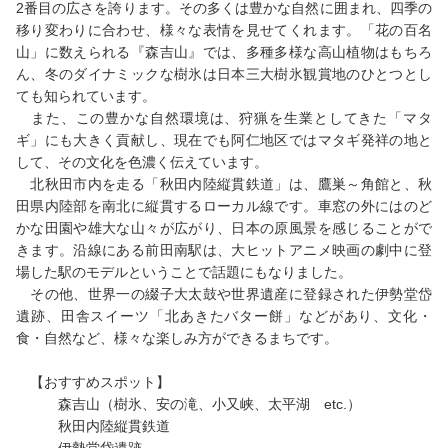
2番目の広さを誇ります。その多くは豊かな自然に囲まれ、四季の
移り変わりに合わせ、様々な表情を見せてくれます。「花の百名
山」に数えられる『森吉山』では、多種多様な高山植物はもちろ
ん、冬のダイナミックな樹氷は日本三大樹氷観賞地のひとつとし
ても知られています。
また、この豊かな自然環境は、狩猟を生業としてきた「マタ
ギ」にも大きく貢献し、現在でも阿仁地区ではマタギ発祥の地と
して、その文化を色濃く伝えています。
北秋田市内を走る「秋田内陸縦貫鉄道」は、鷹巣～角館と、秋
田県内陸部を南北に縦貫するローカル線です。車窓の外にはのど
かな田園や雄大な山々が広がり、日本の原風景を感じることがで
きます。沿線にある前田南駅は、大ヒットアニメ映画の劇中に登
場した駅のモデルということで話題にもなりました。
その他、世界一の綴子大太鼓や世界遺産に登録された伊勢堂岱
遺跡、田舎スイーツ「北あきたバター餅」などがあり、文化・
食・自然など、様々な楽しみ方ができるまちです。
【おすすめスポット】
森吉山（樹氷、安の滝、小又峡、太平湖 etc.）
秋田内陸縦貫鉄道