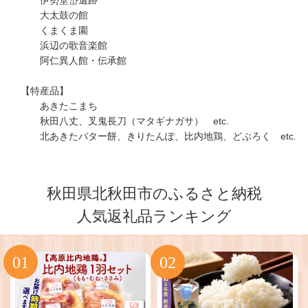
伊勢堂岱遺跡
大太鼓の館
くまくま園
浜辺の歌音楽館
阿仁異人館・伝承館
【特産品】
あきたこまち
秋田八丈、叉鬼長刀（マタギナガサ） etc.
北あきたバター餅、きりたんぽ、比内地鶏、どぶろく etc.
秋田県北秋田市のふるさと納税
人気返礼品ランキング