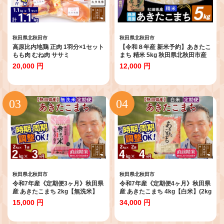
秋田県北秋田市
秋田県北秋田市
高原比内地鶏 正肉 1羽分×1セット
【令和８年産 新米予約】あきたこ
もも肉 むね肉 ササミ
まち 精米 5kg 秋田県北秋田市産
1.1kg(1.1kg×1セット)お届け時期
白米 [米 こめ 令和８年 2026年 新
20,000 円
12,000 円
選べる 小分け 個包装 国産 冷凍 鶏
米 秋田県 北秋田市 あきたこまち
肉 鳥肉 とり肉 モモ肉 配送時期選
白米 美味しい おいしい]
べる
秋田県北秋田市
秋田県北秋田市
令和7年産《定期便3ヶ月》秋田県
令和7年産《定期便4ヶ月》秋田県
産 あきたこまち 2kg【無洗米】
産 あきたこまち 4kg【白米】(2kg
(2kg小分け袋) 2025年産 お届け時
小分け袋) 2025年産 お届け時期選
15,000 円
34,000 円
期選べる お届け周期調整可能 隔
べる お届け周期調整可能 隔月に
月に調整OK お米 おおもり [おお
調整OK お米 おおもり [おおもり
もり 秋田 お米 あきたこまち 米ど
秋田 お米 あきたこまち 米どころ