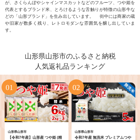
が、さくらんぼやシャインマスカットなどのフルーツ、つや姫を
代表とするブランド米、とろけるような舌触りが特徴の山形牛な
どの「山形ブランド」を生み出しています。 街中には商家の蔵
や旧家が数多く残り、レトロモダンな雰囲気を醸し出していま
す。
山形県山形市のふるさと納税
人気返礼品ランキング
山形県山形市
山形県山形市
【令和7年産】山形産 つや姫 (精
令和7年産 無洗米 プレミアムつや