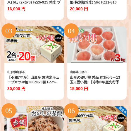
米) 6㎏ (2kg×3) FZ26-925 精米 ブ
姫(特別栽培米) 5kg FZ21-810
ランド米 山形県 山形市
16,000 円
20,000 円
山形県山形市
山形県山形市
【令和7年産】山形産 無洗米キュ
山形の硬い桃 秀品 約3kg(5～13
ーブ米つや姫300g×20個 FZ25-
玉) [固い桃] 【令和8年産先行予
897 ブランド米 山形県 山形市 小
約】FS25-633 くだもの 果物 フル
30,000 円
15,000 円
分け 1年保存 備蓄
ーツ 山形 山形県 山形市 2026年産