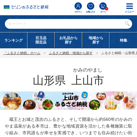
0
メニュー
ログイン
お気に入り
カート
目玉品
お礼品から
地域から
ランキング
特集
限定品
探す
探す
「ふるさと納税」ホーム
ふるさと納税・地域から探す
ふるさと納税・山形県
かみのやまし
山形県
上山市
蔵王とお城と茂吉のふるさと、そして開湯から約560年のかみの
やま温泉がある本市は、豊かな地域資源を活かした各種施策に取
り組み、市民誰もが幸せを実感でき、いつまでも住み続けたい街