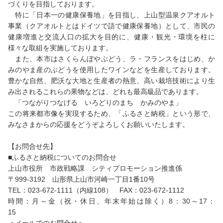
づくりを目指しております。
特に「日本一の健康保養地」を目指し、上山型温泉クアオルト
事業（クアオルトとはドイツで語で健康保養地）として、市民の
健康増進と交流人口の拡大を目的に、健康・観光・環境を柱に
様々な取組を実施しております。
また、本市はさくらんぼやぶどう、ラ・フランスをはじめ、か
みのやま産のぶどうを使用したワインなどを生産しております。
豊かな自然、肥沃な大地と生産者の熱意、高い栽培技術により生
み出されるこれらの果物などは、どれも最高級品であります。
「つながりつなげる いろどりのまち かみのやま」
この将来都市像を実現するため、「ふるさと納税」という形で、
みなさまからの応援をどうぞよろしくお願いいたします。
【お問合せ先】
■ふるさと納税についてのお問合せ
上山市役所 市政戦略課 シティプロモーション推進係
〒999-3192 山形県上山市河崎一丁目1番10号
TEL：023-672-1111（内線108） FAX：023-672-1112
時間：月～金（祝・休日、年末年始は除く）8：30～17：
15