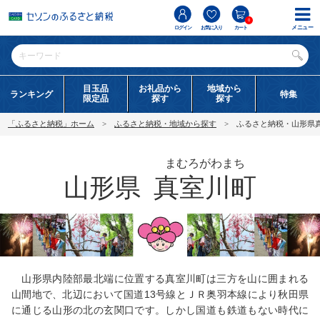
0
メニュー
ログイン
お気に入り
カート
目玉品
お礼品から
地域から
ランキング
特集
限定品
探す
探す
「ふるさと納税」ホーム
ふるさと納税・地域から探す
ふるさと納税・山形県
まむろがわまち
山形県
真室川町
山形県内陸部最北端に位置する真室川町は三方を山に囲まれる
山間地で、北辺において国道13号線とＪＲ奥羽本線により秋田県
に通じる山形の北の玄関口です。しかし国道も鉄道もない時代に