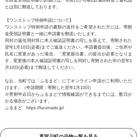
寄附金受領証明書のお届けは、寄附日から概ね2週間程度で返礼品
とは別に郵送しております。
【ワンストップ特例申請について】
ワンストップ特例申請の書類の送付をご希望された方には、寄附
金受領証明書と一緒に申請書を郵送いたします。
同封の返信用封筒に本人確認証明書の写しを添えて、寄附された
翌年1月10日(必着)までご返送ください。申請書提出後、ご住所や
氏名に変更があった場合、「変更届出書」の提出が必要となりま
す。変更後の本人確認証明書の写しを同封し寄附された年の翌年1
月10日(必着)まで郵送してください。
なお、当町では「ふるまど」にてオンライン申請がご利用いただ
けます。（申請期限：寄附した翌年1月10日)
※寄附申込日からふるまどで情報確認ができるまでには、数日か
かる場合がございます。
ふるまど https://furumado.jp/
真室川町の品物一覧を見る