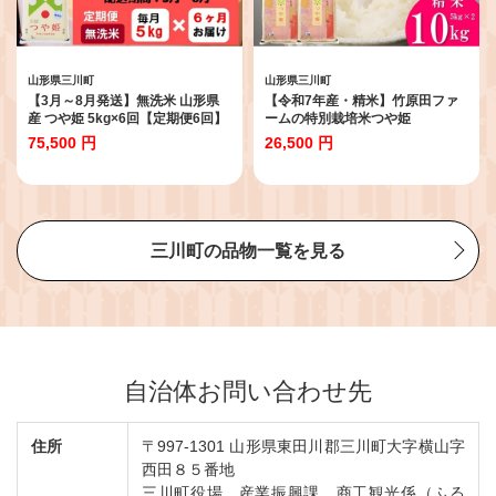
山形県三川町
山形県三川町
【3月～8月発送】無洗米 山形県
【令和7年産・精米】竹原田ファ
産 つや姫 5kg×6回【定期便6回】
ームの特別栽培米つや姫
10kg（5kg×2袋）
75,500 円
26,500 円
三川町の品物一覧を見る
自治体お問い合わせ先
住所
〒997-1301 山形県東田川郡三川町大字横山字
西田８５番地
三川町役場 産業振興課 商工観光係（ふる