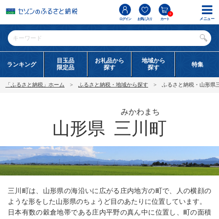
0
メニュー
ログイン
お気に入り
カート
目玉品
お礼品から
地域から
ランキング
特集
限定品
探す
探す
「ふるさと納税」ホーム
ふるさと納税・地域から探す
ふるさと納税・山形県
みかわまち
山形県
三川町
三川町は、山形県の海沿いに広がる庄内地方の町で、人の横顔の
ような形をした山形県のちょうど目のあたりに位置しています。
日本有数の穀倉地帯である庄内平野の真ん中に位置し、町の面積