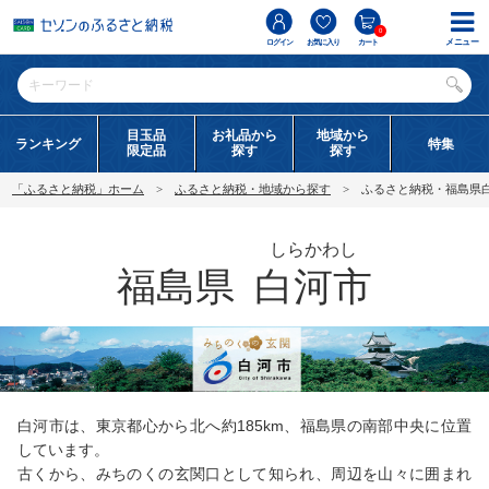
0
メニュー
ログイン
お気に入り
カート
目玉品
お礼品から
地域から
ランキング
特集
限定品
探す
探す
「ふるさと納税」ホーム
ふるさと納税・地域から探す
ふるさと納税・福島県
しらかわし
福島県
白河市
白河市は、東京都心から北へ約185km、福島県の南部中央に位置
しています。
古くから、みちのくの玄関口として知られ、周辺を山々に囲まれ