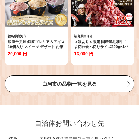
福島県白河市
福島県白河市
銀座千疋屋 銀座プレミアムアイス
＜訳あり＞限定 国産黒毛和牛 こ
10個入り スイーツ デザート お菓
ま切れ食べ切りサイズ300g×4パ
子 おかし 詰め合わせ セット 贈答
ック 合計1.2kg 小間切れ 牛肉 小
20,000 円
13,000 円
品 贈り物 ギフト プレゼント ごほ
分け お肉 F23R-551
うび ご褒美 冷菓 F23R-593
白河市の品物一覧を見る
自治体お問い合わせ先
住所
〒961-8602 福島県白河市八幡小路7-1