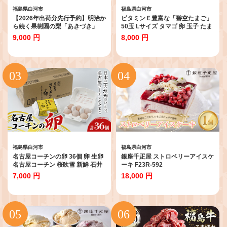
福島県白河市
福島県白河市
【2026年出荷分先行予約】明治か
ビタミンＥ豊富な「碧空たまご」
ら続く果樹園の梨「あきづき」
50玉 Lサイズ タマゴ 卵 玉子 たま
2kg（玉数おまかせ） なし 果物
ご F23R-889
9,000 円
8,000 円
くだもの デザート ギフト ナシ 甘
い フルーツ 福島県 白河市 F24R-
218
福島県白河市
福島県白河市
名古屋コーチンの卵 36個 卵 生卵
銀座千疋屋 ストロベリーアイスケ
名古屋コーチン 桜吹雪 新鮮 石井
ーキ F23R-592
養鶏場 F23R-878
7,000 円
18,000 円