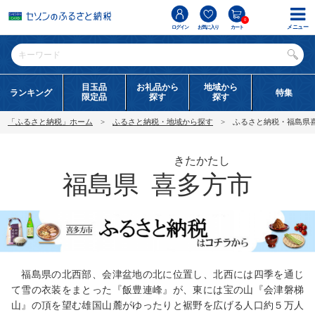
0
メニュー
ログイン
お気に入り
カート
目玉品
お礼品から
地域から
ランキング
特集
限定品
探す
探す
「ふるさと納税」ホーム
ふるさと納税・地域から探す
ふるさと納税・福島県
きたかたし
福島県
喜多方市
福島県の北西部、会津盆地の北に位置し、北西には四季を通じ
て雪の衣装をまとった『飯豊連峰』が、東には宝の山『会津磐梯
山』の頂を望む雄国山麓がゆったりと裾野を広げる人口約５万人