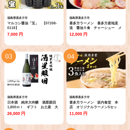
福島県喜多方市
福島県喜多方市
マルコシ醤油「宝」 【07208-
喜多方ラーメン 喜多方産地直
0118】
送 醤油５食 チャーシュー メ
ンマ付き ラーメン らーめん
7,000 円
12,000 円
しょうゆ セット ギフト 人
気 お土産 生麺 グルメ
【07208-0237】
福島県喜多方市
福島県喜多方市
日本酒 純米大吟醸 酒星眼回
喜多方ラーメン 坂内食堂 本
1,800ｍｌ ギフト お土産 大
店 オリジナルラーメンSセッ
和川酒造 会津 喜多方【07208-
ト ３人前 チャーシュー メン
26,000 円
11,000 円
0082】
マ付き ラーメン らーめん し
ょうゆ セット ギフト 人気
お土産 生麺 グルメ 有名店