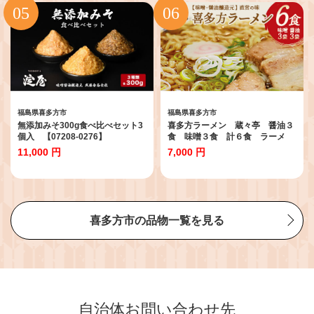
名店【07208-0104】
福島県喜多方市
福島県喜多方市
無添加みそ300g食べ比べセット3
喜多方ラーメン 蔵々亭 醤油３
個入 【07208-0276】
食 味噌３食 計６食 ラーメ
ン らーめん みそ しょうゆ
11,000 円
7,000 円
セット ギフト 人気 お土産
生麺 食べ比べ グルメ【07208-
0058】
喜多方市の品物一覧を見る
自治体お問い合わせ先