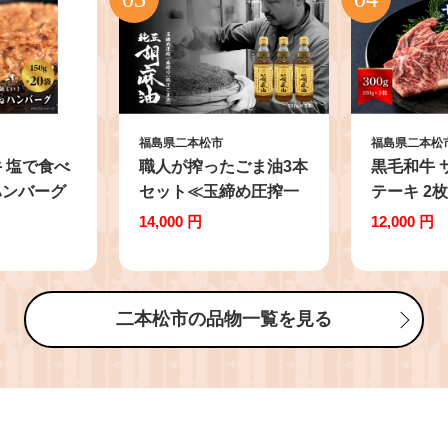
福島県二本松市
福島県二本松
 塩で食べ
職人が搾ったごま油3本
黒毛和牛 
ハンバーグ
セット≪玉締め圧搾一
テーキ 2枚
×20袋） ハ
番搾り／食品添加物・
二本松市産
14,000 円
12,000 円
牛 牛肉ハン
保存料不使用≫ ごま油
厳選 肉 牛
個包装 小
胡麻油 ゴマ油 ごまあぶ
国産 赤身 
ーぐ ふるさ
ら 食用油 純正 伝統製
空パック 
キング 牛肉
法 人気 おすすめ ギフ
け エム牧
二本松市の品物一覧を見る
annba-
ト 故郷 ふるさと 納税
すめ ふる
ピーター に
福島 ふくしま 二本松市
島 ふくし
 お弁当 ぎ
送料無料【株式会社た
コーシン
有限会社エ
なつものカンパニー】