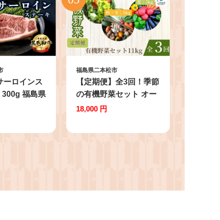
市
福島県二本松市
サーロインス
【定期便】全3回！季節
 300g 福島県
の有機野菜セット オー
 黒毛 和牛
ガニック 有機栽培 有機
18,000 円
肉 牛 国産牛
有機JAS 有機野菜 野菜
脂身 旨味 真
セット 野菜 サラダ 定
急速冷凍 小分
期便 おすすめ お中元
場 人気 おす
お歳暮 ギフト 二本松市
さと 納税 福
ふくしま 福島県 送料無
ま【株式会社
料【一般社団法人二本
】
松有機農業研究会】