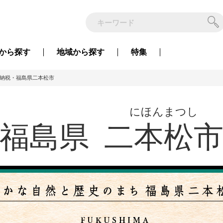
から
探す
地域から
探す
特集
納税・福島県二本松市
にほんまつし
福島県
二本松