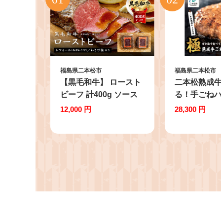
福島県二本松市
福島県二本松市
【黒毛和牛】 ロースト
二本松熟成牛
ビーフ 計400g ソース
る！手ごね
付 | ローストビーフ 絶
3kg（150g
12,000 円
28,300 円
品ローストビーフ 和牛
ンバーグ 和
ローストビーフ ロース
バーグ 冷凍 
トビーフ丼 黒毛和牛ロ
分け はんば
ーストビーフ オードブ
と納税 ラン
ル 冷凍 小分け 人気 国
ビーフ 挽肉 h
産 ろーすとびーふ【株
gu お肉 リ
式会社コーシン】
く ミンチ 肉
ゅうにく【
ム牧場】