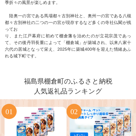
季折々の風景が楽しめます。
陸奥一の宮である馬場都々古別神社と、奥州一の宮である八槻
都々古別神社の二つの一の宮が現存するなど多くの寺社仏閣が残
ってお
り、また江戸幕府に初めて棚倉藩を治めたのが立花宗茂であっ
て、その後丹羽長重によって「棚倉城」が築城され、以来八家十
六代の居城となって栄え、2025年に築城400年を迎えた情緒あふ
れる城下町です。
福島県棚倉町のふるさと納税
人気返礼品ランキング