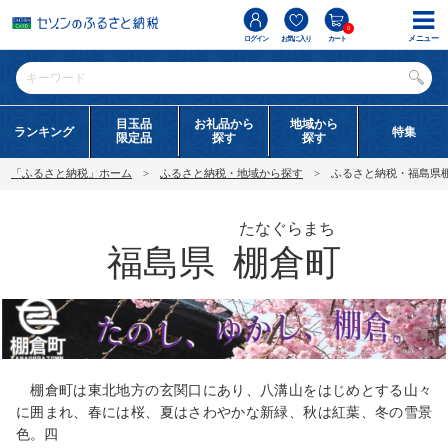
0
メニュー
ログイン
お気に入り
カート
目玉品
お礼品から
地域から
ランキング
特集
限定品
探す
探す
「ふるさと納税」ホーム
ふるさと納税・地域から探す
ふるさと納税・福島県
たなぐらまち
福島県
棚倉町
棚倉町は東北地方の玄関口にあり、八溝山をはじめとする山々
に囲まれ、春には桜、夏はさわやかな新緑、秋は紅葉、冬の雪景
色。四