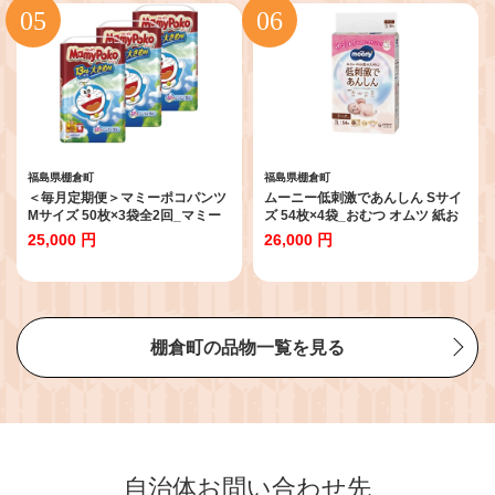
福島県棚倉町
福島県棚倉町
＜毎月定期便＞マミーポコパンツ
ムーニー低刺激であんしん Sサイ
Mサイズ 50枚×3袋全2回_マミー
ズ 54枚×4袋_おむつ オムツ 紙お
ポコ おむつ パンツタイプ Mサイ
むつ 紙オムツ 赤ちゃん ベビー用
25,000 円
26,000 円
ズ 赤ちゃん ベビー 紙おむつ 育児
品 日用品 人気 おすすめ 送料無料
送料無料【4069388】
メーカー ムーニー ユニ・チャー
ム【1438953】
棚倉町の品物一覧を見る
自治体お問い合わせ先