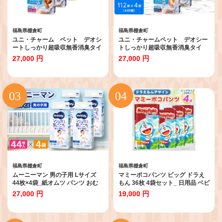
福島県棚倉町
福島県棚倉町
ユニ・チャーム ペット デオシ
ユニ・チャームペット デオシー
ートしっかり超吸収無香消臭タイ
トしっかり超吸収無香消臭タイ
プ ワイド54枚×4(216枚)_ ペッ
プ レギュラー112枚×4(448枚)_
27,000 円
27,000 円
トシーツ 犬 ドッグ 日用品 消耗品
ペットシーツ 犬 ドッグ 日用品 消
福島県 棚倉町 送料無料
耗品 福島県 棚倉町 送料無料
【1043196】
【1043195】
福島県棚倉町
福島県棚倉町
ムーニーマン 男の子用 Lサイズ
マミーポコパンツ ビッグ ドラえ
44枚×4袋_紙オムツ パンツ おむ
もん 36枚 4袋セット_ 日用品 ベビ
つ トイレ オムツ 日用品 消耗品 福
ー 赤ちゃん ユニ・チャーム おむ
27,000 円
19,000 円
島県 棚倉町 送料無料 ムーニーマ
つ 消耗品 日用品 オムツ トイレ用
ン 贈答 ギフト メーカー ユニ・チ
品 福島県 棚倉町 送料無料
ャーム【1043202】
【1256694】