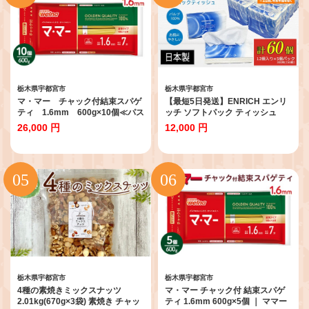
時短 送料無料 栃木県
列 お取り寄せ餃子 グルメ おかず
おつまみ 簡単 時短 送料無料 栃木
県
栃木県宇都宮市
栃木県宇都宮市
マ・マー チャック付結束スパゲ
【最短5日発送】ENRICH エンリ
ティ 1.6mm 600g×10個≪パス
ッチ ソフトパック ティッシュ
タ パスタ麺 スパゲティ 国産 ≫
300枚（150組）5パック×12個入
26,000 円
12,000 円
り 計60個【日本製】| 日用品 消耗
品 まとめ買い 常備品 生活用品 テ
ィッシュペーパー 60個
栃木県宇都宮市
栃木県宇都宮市
4種の素焼きミックスナッツ
マ・マー チャック付 結束スパゲ
2.01kg(670g×3袋) 素焼き チャッ
ティ 1.6mm 600g×5個 ｜ ママー