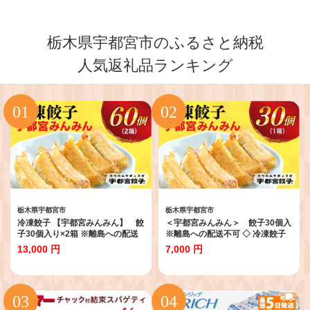
栃木県宇都宮市のふるさと納税
人気返礼品ランキング
栃木県宇都宮市
栃木県宇都宮市
冷凍餃子 【宇都宮みんみん】 餃
＜宇都宮みんみん＞ 餃子30個入
子30個入り×2箱 ※離島への配送
※離島への配送不可 ◇ 冷凍餃子
不可 ◇ | 餃子 冷凍餃子 冷凍 ぎょ
＜宇都宮みんみん＞ 餃子30個入
13,000 円
7,000 円
うざ ギョーザ ギョウザ 惣菜 中華
※離島への配送不可 ◇ | 餃子 冷凍
冷凍食品 焼き餃子 国産豚肉餃子
餃子 冷凍 ぎょうざ ギョーザ ギョ
豚肉餃子 国産野菜餃子 有名店 人
ウザ 惣菜 中華 冷凍食品 焼き餃子
気餃子 名物餃子 行列 お取り寄せ
国産豚肉餃子 豚肉餃子 国産野菜
餃子 グルメ おかず おつまみ 簡単
餃子 有名店 人気餃子 名物餃子 行