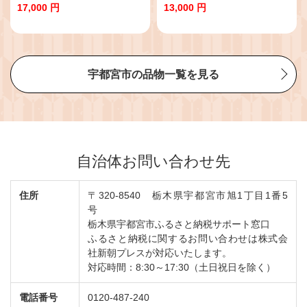
ク付き 健康 美容 直火焙煎 煎りた
日清製粉ウェルナ パスタ チャッ
17,000 円
13,000 円
て うさぎや くるみ アーモンド マ
ク 結束 結束タイプ パスタ麺 スパ
カデミアナッツ カシューナッツ
ゲティ スパゲッティ ご飯 ランチ
ディナー 時短 お手軽 国産 乾麺 麺
ミートソース カルボナーラ 大谷
翔平 ドジャース
宇都宮市の品物一覧を見る
自治体お問い合わせ先
住所
〒320-8540 栃木県宇都宮市旭1丁目1番5
号
栃木県宇都宮市ふるさと納税サポート窓口
ふるさと納税に関するお問い合わせは株式会
社新朝プレスが対応いたします。
対応時間：8:30～17:30（土日祝日を除く）
電話番号
0120-487-240