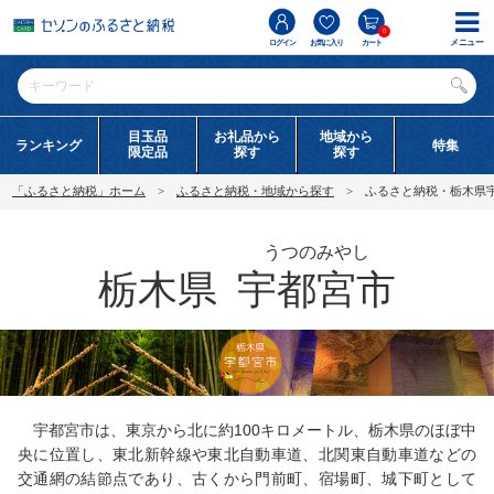
0
メニュー
ログイン
お気に入り
カート
目玉品
お礼品から
地域から
ランキング
特集
限定品
探す
探す
「ふるさと納税」ホーム
ふるさと納税・地域から探す
ふるさと納税・栃木県
うつのみやし
栃木県
宇都宮市
宇都宮市は、東京から北に約100キロメートル、栃木県のほぼ中
央に位置し、東北新幹線や東北自動車道、北関東自動車道などの
交通網の結節点であり、古くから門前町、宿場町、城下町として