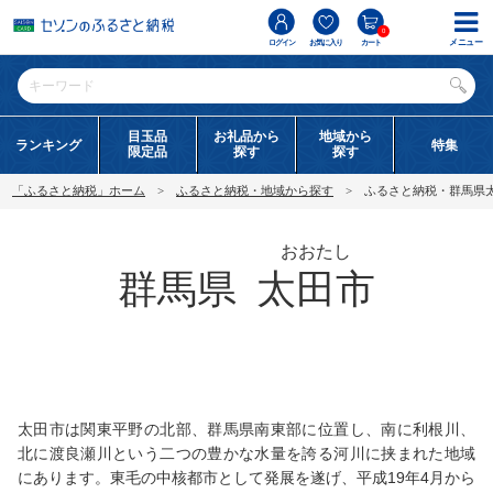
0
メニュー
ログイン
お気に入り
カート
目玉品
お礼品から
地域から
ランキング
特集
限定品
探す
探す
「ふるさと納税」ホーム
ふるさと納税・地域から探す
ふるさと納税・群馬県
おおたし
群馬県
太田市
太田市は関東平野の北部、群馬県南東部に位置し、南に利根川、
北に渡良瀬川という二つの豊かな水量を誇る河川に挟まれた地域
にあります。東毛の中核都市として発展を遂げ、平成19年4月から