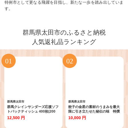
特例市として更なる飛躍を目指し、新たな一歩を踏み出していま
す。
群馬県太田市のふるさと納税
人気返礼品ランキング
群馬県太田市
群馬県太田市
群馬クレインサンダーズ応援ソフ
餃子の金星の素材のうまみを最大
トパックティッシュ 400枚(200
限に引き立たせた秘伝の味 特撰
組)×60パック_ティッシュ ペーパ
生餃子80個入り タレ付き_餃子
12,500 円
10,000 円
ー まとめ買い 消耗品 日用品 群馬
冷凍 美味しい 人気 おすすめ 送料
県 太田市 送料無料【1422589】
無料 ご当地 グルメ【1412835】