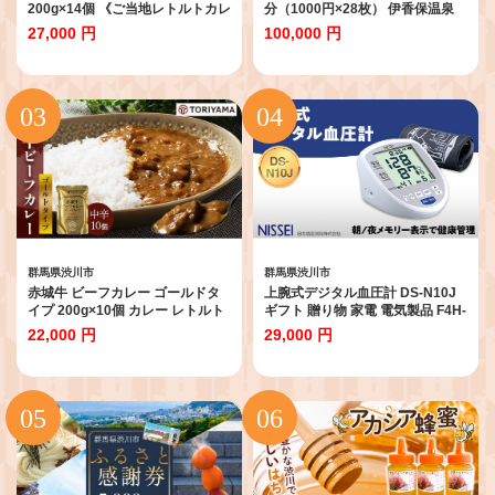
200g×14個 《ご当地レトルトカレ
分（1000円×28枚） 伊香保温泉
ーランキング全国第3位受賞》カ
うどん 宿泊 旅行 観光 ホテル 旅館
27,000 円
100,000 円
レー レトルト 牛肉 銘柄牛 赤城牛
トラベル 飲食 お土産 F4H-0558
長期保存 群馬 渋川市 F4H-0826
群馬県渋川市
群馬県渋川市
赤城牛 ビーフカレー ゴールドタ
上腕式デジタル血圧計 DS-N10J
イプ 200g×10個 カレー レトルト
ギフト 贈り物 家電 電気製品 F4H-
牛肉 銘柄牛 赤城牛 長期保存 群馬
0422
22,000 円
29,000 円
渋川市 F4H-0830