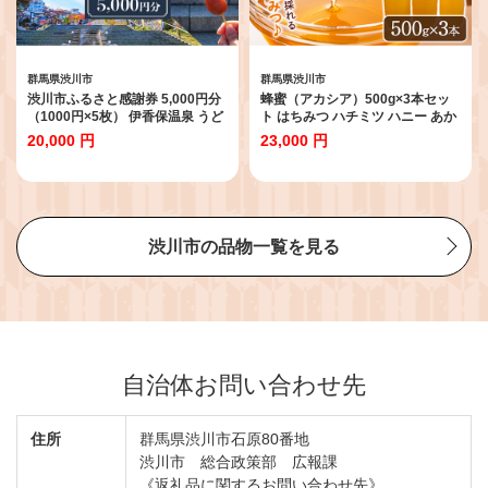
群馬県渋川市
群馬県渋川市
渋川市ふるさと感謝券 5,000円分
蜂蜜（アカシア）500g×3本セッ
（1000円×5枚） 伊香保温泉 うど
ト はちみつ ハチミツ ハニー あか
ん 宿泊 旅行 観光 ホテル 旅館 ト
しあ とんがり容器 国産 F4H-0070
20,000 円
23,000 円
ラベル 飲食 お土産 F4H-0556
渋川市の品物一覧を見る
自治体お問い合わせ先
住所
群馬県渋川市石原80番地
渋川市 総合政策部 広報課
《返礼品に関するお問い合わせ先》