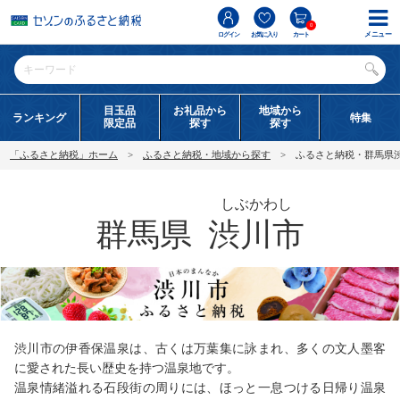
0
メニュー
ログイン
お気に入り
カート
目玉品
お礼品から
地域から
ランキング
特集
限定品
探す
探す
「ふるさと納税」ホーム
ふるさと納税・地域から探す
ふるさと納税・群馬県
しぶかわし
群馬県
渋川市
渋川市の伊香保温泉は、古くは万葉集に詠まれ、多くの文人墨客
に愛された長い歴史を持つ温泉地です。
温泉情緒溢れる石段街の周りには、ほっと一息つける日帰り温泉