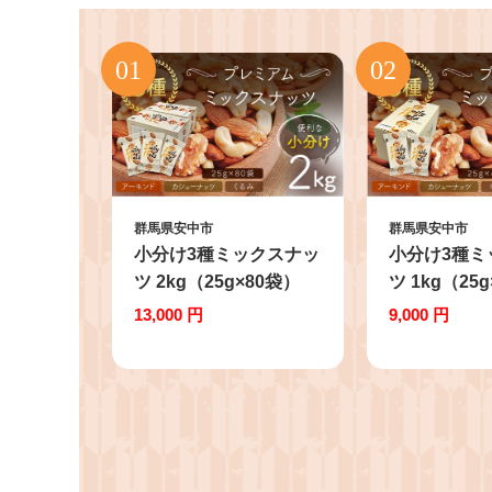
群馬県安中市
群馬県安中市
小分け3種ミックスナッ
小分け3種ミ
ツ 2kg（25g×80袋）
ツ 1kg（25
ANAL008 / くるみ アー
ANAL009 
13,000 円
9,000 円
モンド カシューナッツ
モンド カシ
ナッツ ミックスナッツ
ナッツ ミッ
素焼きアーモンド 無添
素焼きアーモ
加 ドライロースト カリ
加 ドライロ
フォルニア堅果 産地直
フォルニア堅
輸入 無塩 添加物不使用
輸入 無塩 