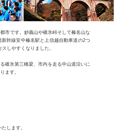
核都市です。妙義山や碓氷峠そして榛名山な
陸新幹線安中榛名駅と上信越自動車道の2つ
セスしやすくなりました。
いる碓氷第三橋梁、市内を走る中山道沿いに
あります。
いたします。