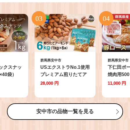
群馬県安中市
群馬県安中市
ックスナッ
USエクストラNo.1使用
下仁田ポ
g×40袋）
プレミアム煎りたてア
焼肉用50
/ くるみ アー
ーモンド 6kg
ANT003
28,000 円
11,000 円
ューナッツ
ANAL001 / ナッツ 素焼
クスナッツ
きアーモンド 無添加 ド
ンド 無添
ライロースト カリフォ
ースト カリ
ルニア堅果 産地直輸入
安中市の品物一覧を見る
果 産地直
無塩 添加物不使用 植物
添加物不使用
油不使用 防災食品 防災