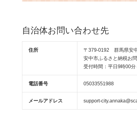
植物油不使用 防災食品
植物油不使用
防災用 非常食 保存食
防災用 非常
備蓄食 MIX みっくすな
備蓄食 MIX
っつ おつまみ おやつ
っつ おつま
自治体お問い合わせ先
大容量 ふるさと納税ナ
大容量 ふる
ッツ 業務用
ッツ 業務用
住所
〒379-0192 群馬
安中市ふるさと納税お
受付時間：平日9時00分
電話番号
05033551988
メール
アドレス
support-city.annaka@sca