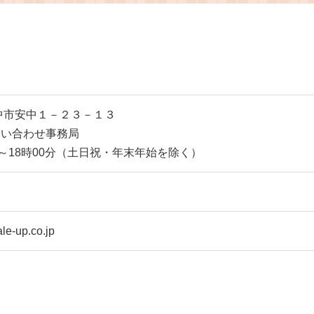
 防災食品
用 非常食 保存食 備蓄
食 保存食
食 おつまみ おやつ 大
 みっくすな
容量 ふるさと納税ナッ
み おやつ
ツ 業務用 ダイエット
さと納税ナ
群馬県 安中市 送料無料
県安中市安中１－２３－１３
問い合わせ事務局
～18時00分（土日祝・年末年始を除く）
le-up.co.jp