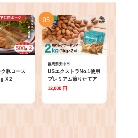
群馬県安中市
ーク豚ロース
USエクストラNo.1使用
0ｇＸ2
プレミアム煎りたてア
ーモンド 2kg
12,000 円
ANAL002 / ナッツ 素焼
きアーモンド 無添加 ド
ライロースト カリフォ
ルニア堅果 産地直輸入
無塩 添加物不使用 植物
油不使用 防災食品 防災