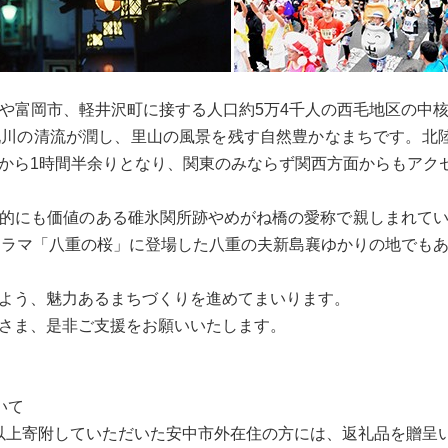
や富岡市、軽井沢町に接する人口約5万4千人の西毛地区の中
川の清流が潤し、里山の風景を残す自然豊かなまちです。北
から1時間半余りとなり、関東のみならず関西方面からもアク
的にも価値のある碓氷関所跡やめがね橋の愛称で親しまれて
ドラマ「八重の桜」に登場した八重の夫新島襄ゆかりの地でも
よう、魅力あるまちづくりを進めてまいります。
さま、是非ご支援をお願いいたします。
いて
円以上寄附していただいた安中市外在住の方には、返礼品を贈呈