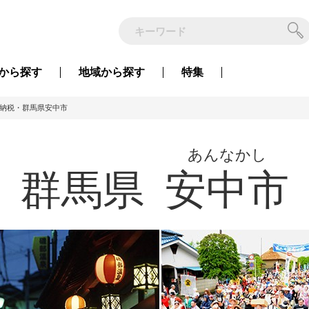
から
探す
地域から
探す
特集
納税・群馬県安中市
あんなかし
群馬県
安中市