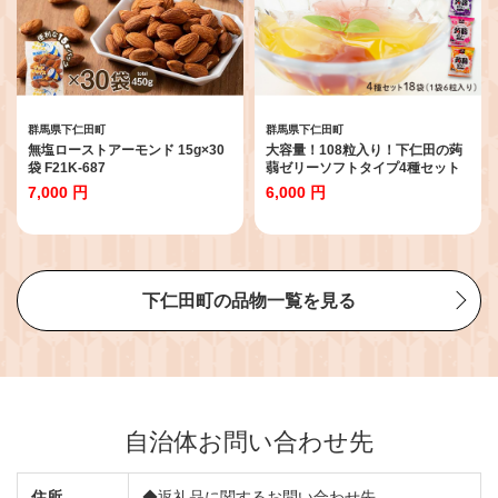
群馬県下仁田町
群馬県下仁田町
無塩ローストアーモンド 15g×30
大容量！108粒入り！下仁田の蒟
袋 F21K-687
蒻ゼリーソフトタイプ4種セット
18袋（1袋6粒入り） こんにゃく
7,000 円
6,000 円
コンニャク こんにゃくゼリー ぶ
どう もも りんご マンゴー ゼリー
個包装 こんにゃく コンニャク 美
肌 糖質制限 糖質カット ヘルシー
ローカロリー 食物繊維 F21K-399
下仁田町の品物一覧を見る
自治体お問い合わせ先
住所
◆返礼品に関するお問い合わせ先