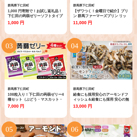
群馬県下仁田町
群馬県下仁田町
1,000 円寄附で！お試し返礼品！
【ザワつく！金曜日で紹介】プリ
下仁田の蒟蒻ゼリーソフトタイプ
ン 群馬ファーマーズプリン リッ
種類おまかせ 1袋（6粒入り）
チ・バニラ 4個入 セレンディップ
1,000 円
11,000 円
F21K-659
手土産 おやつ デザート スイーツ
こだわり 話題 リッチ バニラ
F21K-499
群馬県下仁田町
群馬県下仁田町
108粒入り！下仁田の蒟蒻ゼリー4
給食にも採用安心のアーモンドフ
種セット（ぶどう・マスカット・
ィッシュ＆給食にも採用 安心の無
もも・りんご） こんにゃく コン
添加こざかな 各40袋 アーモンド
7,000 円
13,000 円
ニャク こんにゃくゼリー ゼリー
フィッシュ おやつ 小袋 小分け カ
個包装 ソフトタイプ F21K-422
ルシウム いわし F21K-693