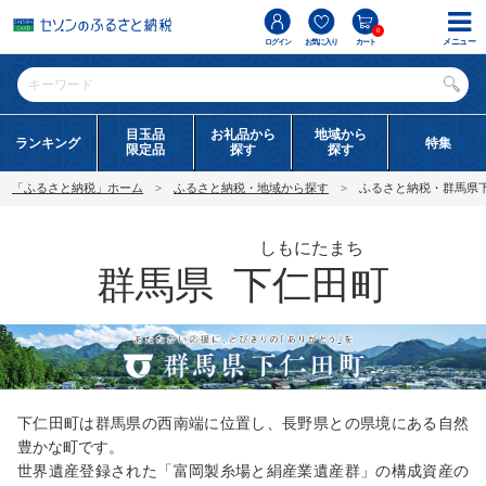
0
メニュー
ログイン
お気に入り
カート
目玉品
お礼品から
地域から
ランキング
特集
限定品
探す
探す
「ふるさと納税」ホーム
ふるさと納税・地域から探す
ふるさと納税・群馬県
しもにたまち
群馬県
下仁田町
下仁田町は群馬県の西南端に位置し、長野県との県境にある自然
豊かな町です。
世界遺産登録された「富岡製糸場と絹産業遺産群」の構成資産の