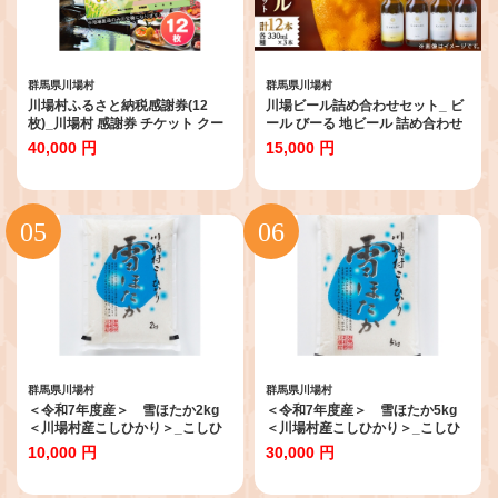
群馬県川場村
群馬県川場村
川場村ふるさと納税感謝券(12
川場ビール詰め合わせセット_ ビ
枚)_川場村 感謝券 チケット クー
ール びーる 地ビール 詰め合わせ
ポン 利用券 群馬県 旅行 観光 宿泊
飲み比べ 4種 セット 川場ビール
40,000 円
15,000 円
人気 おすすめ 送料無料
酒 お酒 さけ 麦酒 アルコール 飲料
【1398185】
贈答 ギフト プレゼント 贈り物 ヴ
ァイツェン カワバエール 雪ほた
かピルスナー IPA 群馬県 送料無料
【1340790】
群馬県川場村
群馬県川場村
＜令和7年度産＞ 雪ほたか2kg
＜令和7年度産＞ 雪ほたか5kg
＜川場村産こしひかり＞_こしひ
＜川場村産こしひかり＞_こしひ
かり 川場村 米 白米 美味しい 人気
かり 川場村 米 白米 美味しい 人気
10,000 円
30,000 円
高品質 2kg【1329375】
高品質 5kg【1329374】