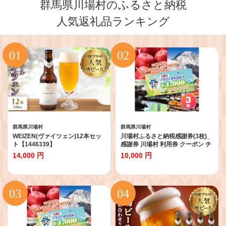
群馬県川場村のふるさと納税
人気返礼品ランキング
群馬県川場村
群馬県川場村
WEIZEN(ヴァイツェン)12本セッ
川場村ふるさと納税感謝券(3枚)_
ト【1446339】
感謝券 川場村 利用券 クーポン チ
ケット 人気【1398181】
14,000 円
10,000 円