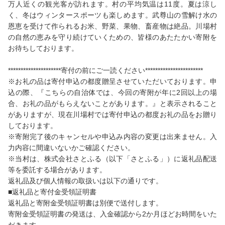
万人近くの観光客が訪れます。村の平均気温は11度。夏は涼し
く、冬はウィンタースポーツも楽しめます。武尊山の雪解け水の
恩恵を受けて作られるお米、野菜、果物、畜産物は絶品。川場村
の自然の恵みを守り続けていくための、皆様のあたたかい寄附を
お待ちしております。
*********************寄付の前にご一読ください***********************
※お礼の品は寄付申込の都度贈呈させていただいております。申
込の際、『こちらの自治体では、今回の寄附が年に2回以上の場
合、お礼の品がもらえないことがあります。』と表示されること
がありますが、現在川場村では寄付申込の都度お礼の品をお贈り
しております。
※寄附完了後のキャンセルや申込み内容の変更は出来ません。入
力内容に間違いないかご確認ください。
※当村は、株式会社さとふる（以下「さとふる」）に返礼品配送
等を委託する場合があります。
返礼品及び個人情報の取扱いは以下の通りです。
■返礼品と寄付金受領証明書
返礼品と寄附金受領証明書は別便で送付します。
寄附金受領証明書の発送は、入金確認から2か月ほどお時間をいた