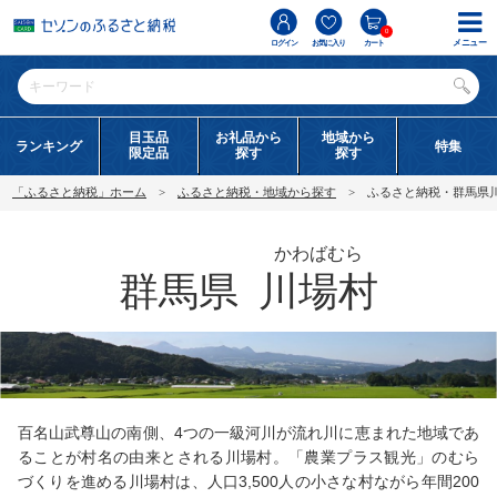
0
メニュー
ログイン
お気に入り
カート
目玉品
お礼品から
地域から
ランキング
特集
限定品
探す
探す
「ふるさと納税」ホーム
ふるさと納税・地域から探す
ふるさと納税・群馬県
かわばむら
群馬県
川場村
百名山武尊山の南側、4つの一級河川が流れ川に恵まれた地域であ
ることが村名の由来とされる川場村。「農業プラス観光」のむら
づくりを進める川場村は、人口3,500人の小さな村ながら年間200