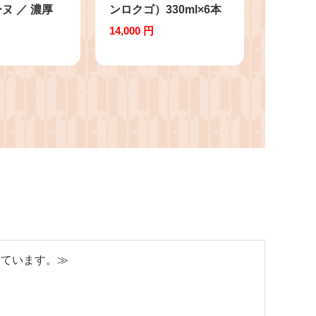
ヌ ／ 濃厚
ンロクゴ）330ml×6本
ーズケーキ 天
／ お酒 酒 クラフトビ
14,000 円
ぶきた スイー
ール セット 飲み比べ
ト 埼玉県
330ml 3本 地ビール 祭
りイメージ ペールエー
ル ピルスナー ポーター
秩父 酒蔵 手土産 家飲
み 地域限定 ビールセッ
ト 父の日 さいたま ク
ラフト 祭り気分 夏ビー
ル 冬ビール 送料無料
埼玉県 No.435
しています。≫