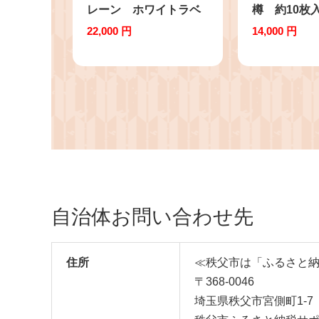
レーン ホワイトラベ
樽 約10枚入
ル（化粧箱入り） ／ 化
味噌漬け 木樽
22,000 円
14,000 円
粧箱 日本ウイスキー 飲
産豚 味噌の
みやすい 香り高い
い 焼くだけ
700ml ハイボール ロッ
ご飯に合う 
ク ストレート 食中酒
け 家庭用 夕
食後酒 ウイスキー初心
パン調理 和
者 バー 自宅時間 お酒
お肉 ぶた肉 
洋酒 ウイスキー 埼玉県
人気 埼玉県 N
特産 No.401
自治体お問い合わせ先
住所
≪秩父市は「ふるさと
〒368-0046
埼玉県秩父市宮側町1-7