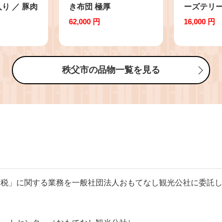
り ／ 豚肉
き布団 極厚
ーズテリー
 熟成 国
PREMIUM S ／ ブレ
滑らか チ
62,000 円
16,000 円
コク 香ばし
スエアー 敷き布団 高機
然蜂蜜 や
 簡単調理
能 体圧分散 通気性 プ
ツ デザー
おかず 小分
レミアム 軽量 快眠 寝
No.514
食 フライ
返り 極厚 洗える シン
秩父市の品物一覧を見る
食 肉惣菜
グル 抗菌防臭 立体構造
みそ 国産
敷布団 健やか睡眠 日常
o.418
使い 寝具 ふとん 睡眠
健康 埼玉県 No.288
納税」に関する業務を一般社団法人おもてなし観光公社に委託