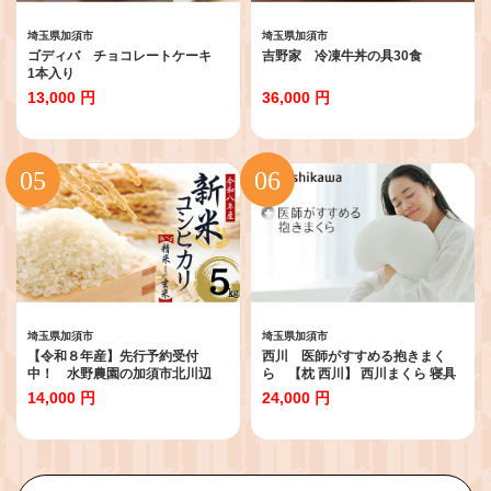
埼玉県加須市
埼玉県加須市
ゴディバ チョコレートケーキ
吉野家 冷凍牛丼の具30食
1本入り
13,000 円
36,000 円
埼玉県加須市
埼玉県加須市
【令和８年産】先行予約受付
西川 医師がすすめる抱きまく
中！ 水野農園の加須市北川辺
ら 【枕 西川】 西川まくら 寝具
産 コシヒカリ 5㎏ 《選べ
肩こり いびき 仰向け 横向き寝 横
14,000 円
24,000 円
る！精米or玄米》｜お米 米 令
寝 寝返り 不眠症 不眠 まくら 抱き
和８年 こしひかり
枕 抱きまくら 生活雑貨 雑貨 日用
品 埼玉県 加須市 加須 お取り寄せ
送料無料 送料込み 返礼品 故郷 納
税