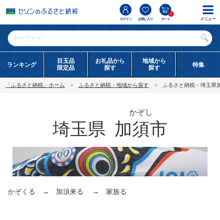
0
メニュー
ログイン
お気に入り
カート
目玉品
お礼品から
地域から
ランキング
特集
限定品
探す
探す
「ふるさと納税」ホーム
ふるさと納税・地域から探す
ふるさと納税・埼玉県
かぞし
埼玉県
加須市
かぞくる → 加須来る → 家族る