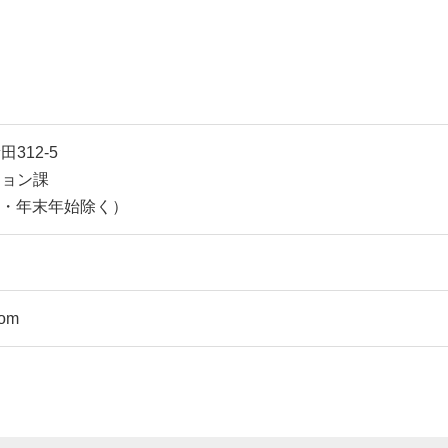
312-5
ション課
日祝・年末年始除く）
com