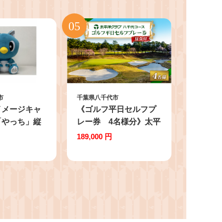
市
千葉県八千代市
イメージキャ
《ゴルフ平日セルフプ
「やっち」縦
レー券 4名様分》太平
ぬいぐるみ
洋クラブ八千代コース
189,000 円
0】
(昼食付)【1494633】