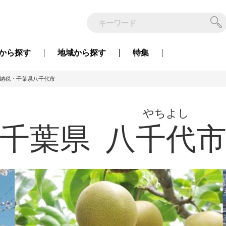
から
探す
地域から
探す
特集
納税・千葉県八千代市
やちよし
千葉県
八千代