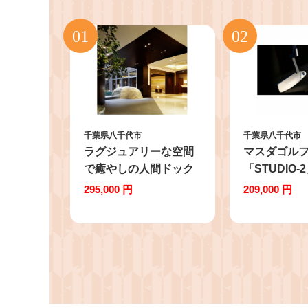
千葉県八千代市
千葉県八千代市
ラグジュアリーな空間
マスダゴル
で癒やしの人間ドック
「STUDIO
+脳ドック 胃透視検査
ルクローム仕
295,000 円
209,000 円
+お食事アップグレード
ンチ【13547
+トリートメント
【1178609】