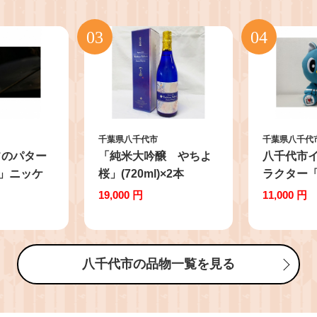
千葉県八千代市
千葉県八千代
フのパター
「純米大吟醸 やちよ
八千代市
-2」ニッケ
桜」(720ml)×2本
ラクター
上げ34イ
【1075383】
25cm 
19,000 円
11,000 円
48】
【155683
八千代市の品物一覧を見る