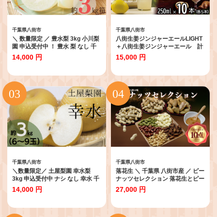
千葉県八街市
千葉県八街市
＼ 数量限定 ／ 豊水梨 3kg 小川梨
八街生姜ジンジャーエールLIGHT
園 申込受付中 ！ 豊水 梨 なし 千
＋八街生姜ジンジャーエール 計
葉県 千葉なし 梨豊水 9月発送 先
10本セット ジンジャーエール 生
14,000 円
15,000 円
行予約
姜 八街 ジュース ジンジャー 瓶 ビ
ン セット 辛口 定期便 ギフト 辛口
濃厚 飲料 炭酸 炭酸飲料 生姜 国産
贈答用 千葉
千葉県八街市
千葉県八街市
＼数量限定／ 土屋梨園 幸水梨
落花生 ＼ 千葉県 八街市産 ／ ピー
3kg 申込受付中 ナシ なし 幸水 千
ナッツセレクション 落花生とピー
葉県産 8月発送 千葉なし 先行予約
ナッツペーストの 10点 セット を
14,000 円
27,000 円
先行予約フルーツ
お届け！ Qなっつ 千葉半立 おお
まさり ピーナッツ 濃厚ピーナッ
ツペースト 落花生八街 落花生千