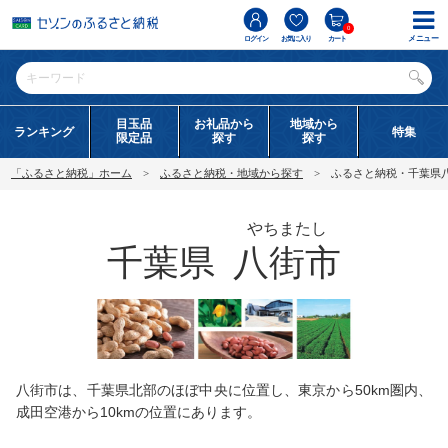
0
メニュー
ログイン
お気に入り
カート
目玉品
お礼品から
地域から
ランキング
特集
限定品
探す
探す
「ふるさと納税」ホーム
ふるさと納税・地域から探す
ふるさと納税・千葉県
やちまたし
千葉県
八街市
八街市は、千葉県北部のほぼ中央に位置し、東京から50km圏内、
成田空港から10kmの位置にあります。