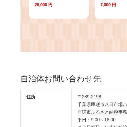
用（380ml）8個 / 敏感
30個～あお
28,000 円
7,000 円
肌 乾燥肌 全身シャンプ
りの里～（赤
ー ボディシャンプー ボ
玉） ／ たま
ディソープ 液体石鹸 石
タマゴ 赤玉 
鹸 せっけん ボディケア
卵かけご飯 
スキンケア 日用品 ミノ
甘み 贈答用 
ン 第一三共ヘルスケア
ト 贈り物 訳
千葉県 匝瑳市 送料無料
リ 千葉県 匝
無料
自治体お問い合わせ先
住所
〒289-2198
千葉県匝瑳市八日市場ハ7
匝瑳市ふるさと納税事
平日：9:00～18:00