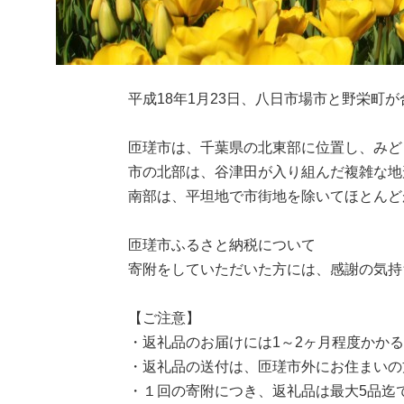
平成18年1月23日、八日市場市と野栄町
匝瑳市は、千葉県の北東部に位置し、みど
市の北部は、谷津田が入り組んだ複雑な地
南部は、平坦地で市街地を除いてほとんど
匝瑳市ふるさと納税について
寄附をしていただいた方には、感謝の気持
【ご注意】
・返礼品のお届けには1～2ヶ月程度かか
・返礼品の送付は、匝瑳市外にお住まいの
・１回の寄附につき、返礼品は最大5品迄