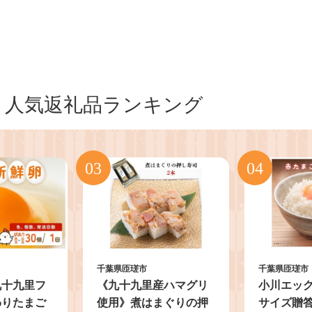
人気返礼品ランキング
千葉県匝瑳市
千葉県匝瑳市
九十九里フ
《九十九里産ハマグリ
小川エッ
わりたまご
使用》煮はまぐりの押
サイズ贈答