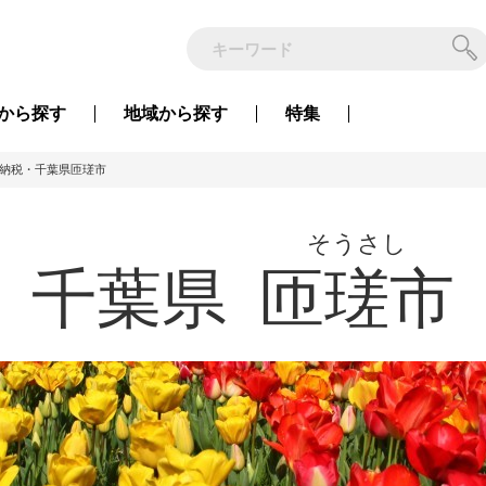
から
探す
地域から
探す
特集
納税・千葉県匝瑳市
そうさし
千葉県
匝瑳市