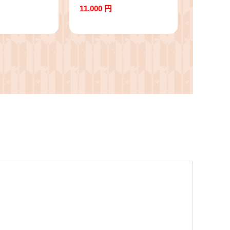
 卵 玉子 タ
ウカ タイムハニーマー
11,000 円
旨み 甘み 贈
タル 植物 観葉植物 ハ
 ギフト 贈り
ーブ 鉢植え
 匝瑳市