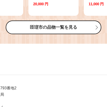
い海・みど
し寿司 2本 ギフト箱
まご たまご
20,000 円
11,000 円
玉or白
入り
マゴ 新鮮 
ご 卵 玉子
答用 贈答
白玉 30個
物 千葉県
新鮮 旨み
匝瑳市の品物一覧を見る
贈答 ギフ
あり 訳ア
瑳市 送料
93番地2
務局