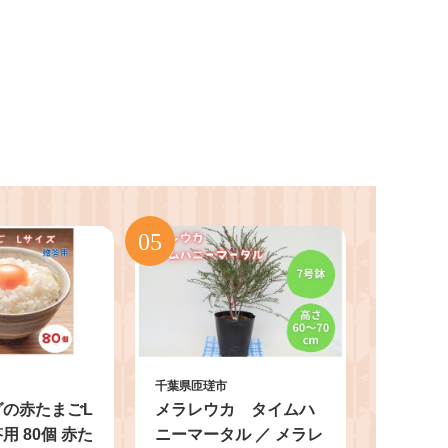
千葉県匝瑳市
グの赤たまごL
メラレウカ タイムハ
用 80個 赤た
ニーマータル ／ メラレ