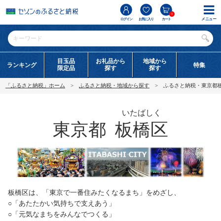
0
メニュー
ログイン
お気に入り
カート
目玉品
お礼品から
地域から
ランキング
特集
限定品
探す
探す
「ふるさと納税」ホーム
ふるさと納税・地域から探す
ふるさと納税・東京都
いたばしく
東京都
板橋区
板橋区は、「東京で一番住みたくなるまち」をめざし、
○「あたたかい気持ちで支えあう」
○「元気なまちをみんなでつくる」