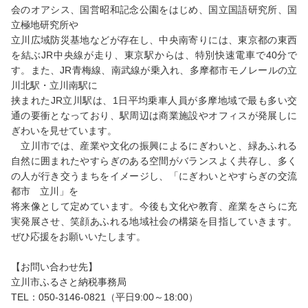
会のオアシス、国営昭和記念公園をはじめ、国立国語研究所、国
立極地研究所や
立川広域防災基地などが存在し、中央南寄りには、東京都の東西
を結ぶJR中央線が走り、東京駅からは、特別快速電車で40分で
す。また、JR青梅線、南武線が乗入れ、多摩都市モノレールの立
川北駅・立川南駅に
挟まれたJR立川駅は、1日平均乗車人員が多摩地域で最も多い交
通の要衝となっており、駅周辺は商業施設やオフィスが発展しに
ぎわいを見せています。
立川市では、産業や文化の振興によるにぎわいと、緑あふれる
自然に囲まれたやすらぎのある空間がバランスよく共存し、多く
の人が行き交うまちをイメージし、「にぎわいとやすらぎの交流
都市 立川」を
将来像として定めています。今後も文化や教育、産業をさらに充
実発展させ、笑顔あふれる地域社会の構築を目指していきます。
ぜひ応援をお願いいたします。
【お問い合わせ先】
立川市ふるさと納税事務局
TEL：050-3146-0821（平日9:00～18:00）