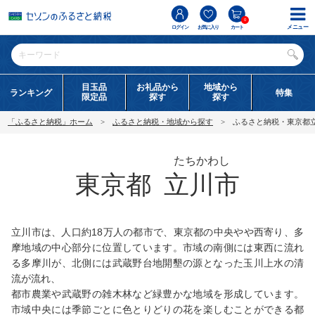
0
メニュー
ログイン
お気に入り
カート
目玉品
お礼品から
地域から
ランキング
特集
限定品
探す
探す
「ふるさと納税」ホーム
ふるさと納税・地域から探す
ふるさと納税・東京都
たちかわし
東京都
立川市
立川市は、人口約18万人の都市で、東京都の中央やや西寄り、多
摩地域の中心部分に位置しています。市域の南側には東西に流れ
る多摩川が、北側には武蔵野台地開墾の源となった玉川上水の清
流が流れ、
都市農業や武蔵野の雑木林など緑豊かな地域を形成しています。
市域中央には季節ごとに色とりどりの花を楽しむことができる都