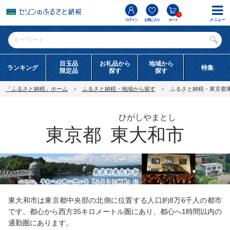
0
メニュー
ログイン
お気に入り
カート
目玉品
お礼品から
地域から
ランキング
特集
限定品
探す
探す
「ふるさと納税」ホーム
ふるさと納税・地域から探す
ふるさと納税・東京都
ひがしやまとし
東京都
東大和市
東大和市は東京都中央部の北側に位置する人口約8万6千人の都市
です。都心から西方35キロメートル圏にあり、都心へ1時間以内の
通勤圏にあります。