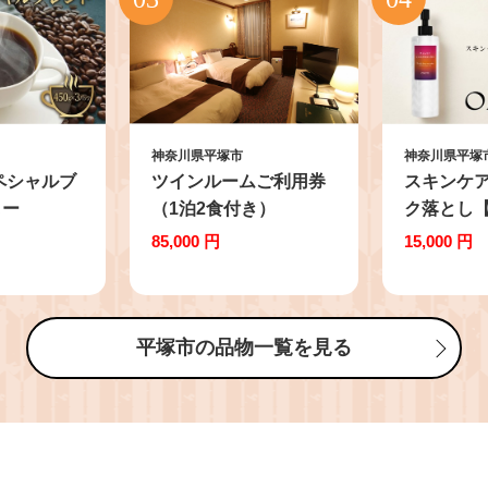
神奈川県平塚市
神奈川県平塚
ペシャルブ
ツインルームご利用券
スキンケ
ヒー
（1泊2食付き）
ク落とし【
ク 珈琲 豆
キークレ
85,000 円
15,000 円
コーヒー 珈
200mL
ク アラビ
ント ギフト
奈川県 平塚
平塚市の品物一覧を見る