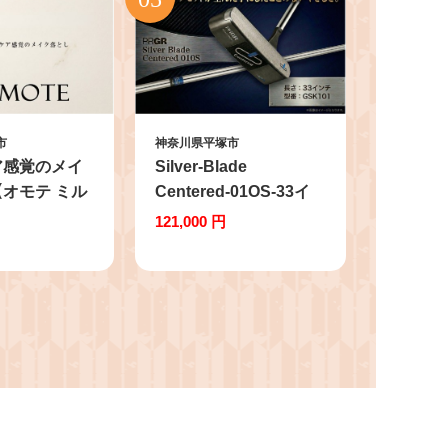
市
神奈川県平塚市
ア感覚のメイ
Silver-Blade
オモテ ミル
Centered-01OS-33イ
ンジング】
ンチ (GSK101) 【
121,000 円
PRGR センターシャフ
ト ゴルフクラブ ゴルフ
パター ゴルフ用品
2023年モデル SB構造
ブレード型 オフセット
】