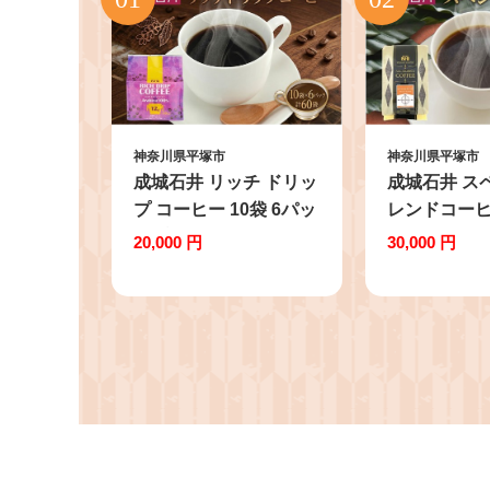
神奈川県平塚市
神奈川県平塚市
成城石井 リッチ ドリッ
成城石井 ス
プ コーヒー 10袋 6パッ
レンドコー
ク 計60パック こーひー
450g×3パッ
20,000 円
30,000 円
コーヒー 珈琲 coffee
コーヒー豆 
ko-hi- KO-HI- co-hi-
琲豆 香り コ
CO-HI- COFFEE ドリ
カ種 プレゼ
ップ ドリップコーヒー
送料無料 神
ドリップバッグ 珈琲 使
市 【豆】
い切り ドリップ パック
簡単 アラビカ種 ドリッ
プパック プレゼント ド
リップコーヒー ドリッ