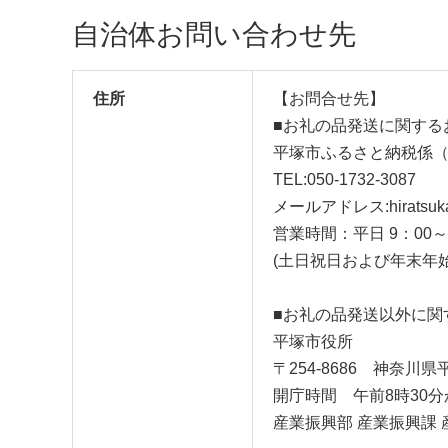
プ珈琲 どりっぷ ドリッ
自治体お問い合わせ先
プパック ギフト 送料無
料 神奈川県 平塚市
住所
【お問合せ先】
■お礼の品発送に関する
平塚市ふるさと納税係
TEL:050-1732-3087
メールアドレス:hiratsuka@f
営業時間：平日 9：00～
(土日祝日および年末年
■お礼の品発送以外に関
平塚市役所
〒254-8686 神奈
開庁時間 午前8時30
産業振興部 産業振興課