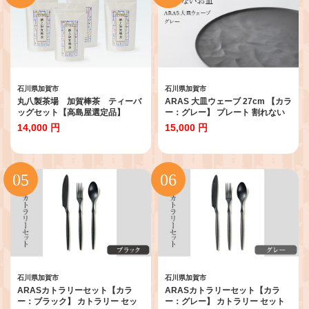
石川県加賀市
石川県加賀市
丸八製茶場 加賀棒茶 ティーバ
ARAS 大皿ウェーブ 27cm 【カラ
ッグセット【高島屋選定品】
ー：グレー】 プレート 割れない
［60C0670］ F6P-3205
保証付き ARAS エイラス 色が選
14,000 円
15,000 円
べる 皿 食器 うつわ 贈り物 ギフト
1.5万円 15000円 F6P-2585
石川県加賀市
石川県加賀市
ARASカトラリーセット【カラ
ARASカトラリーセット【カラ
ー：ブラック】 カトラリー セッ
ー：グレー】 カトラリー セット