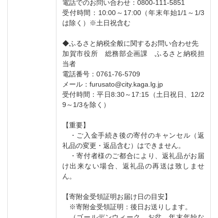
電話でのお問い合わせ：0800-111-5851
受付時間：10:00～17:00（年末年始1/1～1/3
は除く）※土日祝含む
◆ふるさと納税全般に関するお問い合わせ先
加賀市役所 総務部企画課 ふるさと納税担
当者
電話番号：0761-76-5709
メール：furusato@city.kaga.lg.jp
受付時間：平日8:30～17:15（土日祝日、12/2
9～1/3を除く）
【重要】
・ご入金手続き後の寄付のキャンセル（返
礼品の変更・返品含む）はできません。
・寄付者様のご都合により、返礼品がお届
け出来ない場合、返礼品の再送は致しませ
ん。
【寄附金受領証明お届け日の目安】
※寄附金受領証明：後日お送りします。
（ゴールデンウィーク、お盆、年末年始な