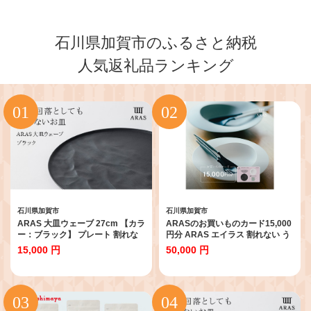
石川県加賀市のふるさと納税
人気返礼品ランキング
石川県加賀市
石川県加賀市
ARAS 大皿ウェーブ 27cm 【カラ
ARASのお買いものカード15,000
ー：ブラック】 プレート 割れな
円分 ARAS エイラス 割れない う
い 保証付き ARAS エイラス 色が
つわ 贈り物 ギフト カタログギフ
15,000 円
50,000 円
選べる 皿 食器 うつわ 贈り物 ギフ
ト 5万円 50000円 aras ふるさと
ト 1.5万円 15000円 F6P-2586
納税 F6P-2627