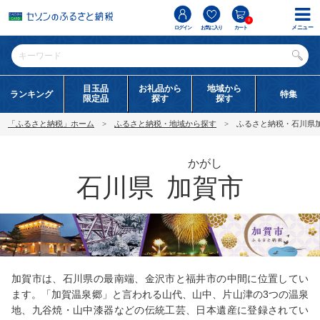
0
メニュー
ログイン
お気に入り
カート
目玉品
お礼品から
地域から
ランキング
特集
限定品
探す
探す
「ふるさと納税」ホーム
ふるさと納税・地域から探す
ふるさと納税・石川県
かがし
石川県
加賀市
加賀市は、石川県の最南端、金沢市と福井市の中間に位置してい
ます。「加賀温泉郷」と言われる山代、山中、片山津の3つの温泉
地、九谷焼・山中漆器などの伝統工芸、日本遺産に登録されてい