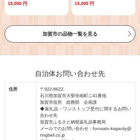
ト フォーク スプーン ナイフ 割れ
フォーク スプーン ナイフ 割れな
15,000 円
15,000 円
ない 保証付き ARAS エイラス 色
い 保証付き ARAS エイラス 色が
が選べる 食器 贈り物 ギフト 1.5
選べる 食器 贈り物 ギフト 1.5万
万円 15000円 F6P-2027
円 15000円 F6P-2029
加賀市の品物一覧を見る
自治体お問い合わせ先
住所
〒922-8622
石川県加賀市大聖寺南町ニ41番地
加賀市役所 総務部 企画課
◆返礼品・ワンストップ受付に関するお問い
合わせ先
加賀市ふるさと納税返礼品事務局
メールでのお問い合わせ：furusato-kagacity@
ringbell.co.jp