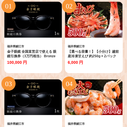
福井県鯖江市
福井県鯖江市
金子眼鏡 全国直営店で使える 眼
【選べる容量！】【小分け】越前
鏡引換券（3万円相当） Bronze
産冷凍甘えび 約250g × 2パック
[H-09701] / 鯖江市産眼鏡 引換券
合計約500g [A-11009] / 甘えび 甘
100,000 円
6,000 円
チケット 高級眼鏡 眼鏡 メガネ め
エビ えび 甘エビ 海老 海鮮 刺身
がね サングラス ギフト メンズ レ
冷凍 福井県 鯖江市
ディース あとから 選べる ふるさ
と納税めがね 金子眼鏡 鯖江 ふる
さと納税
福井県鯖江市
福井県鯖江市