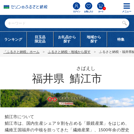
0
メニュー
ログイン
お気に入り
カート
目玉品
お礼品から
地域から
ランキング
特集
限定品
探す
探す
「ふるさと納税」ホーム
ふるさと納税・地域から探す
ふるさと納税・福井県
さばえし
福井県
鯖江市
鯖江市について
鯖江市は、国内生産シェア９割を占める「眼鏡産業」をはじめ、
繊維王国福井の中核を担ってきた「繊維産業」、1500年余の歴史