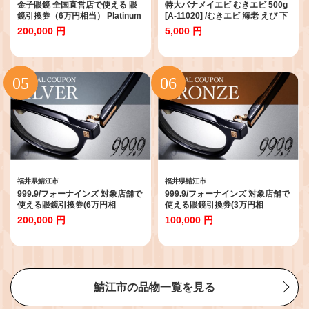
金子眼鏡 全国直営店で使える 眼
特大バナメイエビ むきエビ 500g
鏡引換券（6万円相当） Platinum
[A-11020] /むきエビ 海老 えび 下
[N-09701] / 鯖江市産眼鏡 引換券
処理済 背ワタなし 冷凍 時短 簡単
200,000 円
5,000 円
チケット 高級眼鏡 眼鏡 メガネ め
使いやすい 福井県鯖江市
がね サングラス ギフト メンズ レ
ディース あとから 選べる ふるさ
と納税めがね 金子眼鏡 鯖江 ふる
さと納税
福井県鯖江市
福井県鯖江市
999.9/フォーナインズ 対象店舗で
999.9/フォーナインズ 対象店舗で
使える眼鏡引換券(6万円相
使える眼鏡引換券(3万円相
当)Silver [N-11401] / 鯖江産めが
当)Bronze [H-11401] / 鯖江産め
200,000 円
100,000 円
ね 引換券 チケット 高級眼
がね 引換券 チケット 高級眼
鏡 高級めがね めがね 眼鏡
鏡 高級めがね めがね 眼鏡
レンズ サングラス ふるさと納
レンズ サングラス ふるさと納
税めがね ふるさと納税眼鏡 np
税めがね ふるさと納税眼鏡 np
m
m
鯖江市の品物一覧を見る