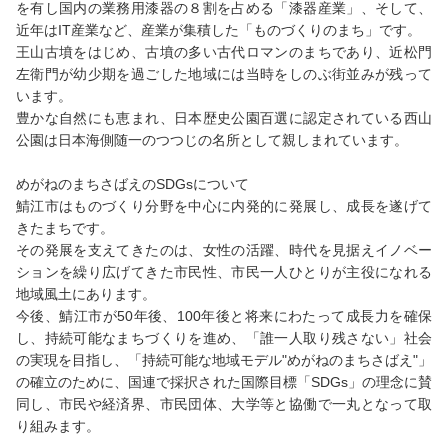
を有し国内の業務用漆器の８割を占める「漆器産業」、そして、
近年はIT産業など、産業が集積した「ものづくりのまち」です。
王山古墳をはじめ、古墳の多い古代ロマンのまちであり、近松門
左衛門が幼少期を過ごした地域には当時をしのぶ街並みが残って
います。
豊かな自然にも恵まれ、日本歴史公園百選に認定されている西山
公園は日本海側随一のつつじの名所として親しまれています。
めがねのまちさばえのSDGsについて
鯖江市はものづくり分野を中心に内発的に発展し、成長を遂げて
きたまちです。
その発展を支えてきたのは、女性の活躍、時代を見据えイノベー
ションを繰り広げてきた市民性、市民一人ひとりが主役になれる
地域風土にあります。
今後、鯖江市が50年後、100年後と将来にわたって成長力を確保
し、持続可能なまちづくりを進め、「誰一人取り残さない」社会
の実現を目指し、「持続可能な地域モデル"めがねのまちさばえ"」
の確立のために、国連で採択された国際目標「SDGs」の理念に賛
同し、市民や経済界、市民団体、大学等と協働で一丸となって取
り組みます。