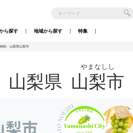
から
探す
地域から
探す
特集
納税・山梨県山梨市
やまなしし
山梨県
山梨市