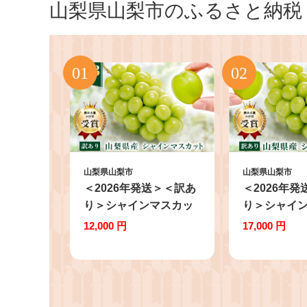
山梨県山梨市のふるさと納税
山梨県山梨市
山梨県山梨市
＜2026年発送＞＜訳あ
＜2026年
り＞シャインマスカッ
り＞シャイ
ト 2～3房 1kg以上
ト 3～4房 1
12,000 円
17,000 円
【1456435】
【1391174