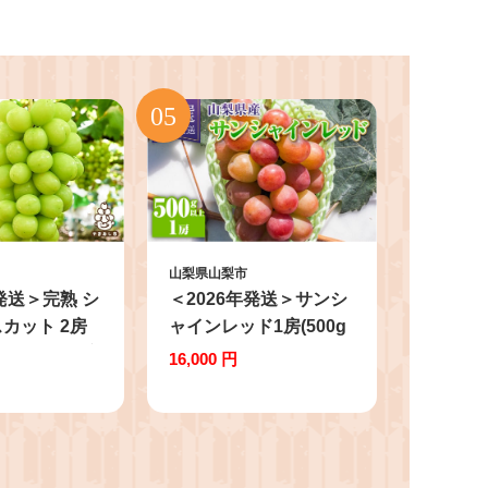
山梨県山梨市
年発送＞完熟 シ
＜2026年発送＞サンシ
カット 2房
ャインレッド1房(500g
) 世界農業遺産
以上)【1613539】
16,000 円
産
8】