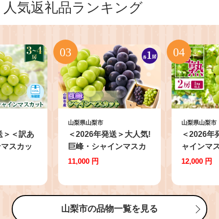
人気返礼品ランキング
山梨県山梨市
山梨県山梨市
発送＞＜訳あ
＜2026年発送＞大人気!
＜2026
ンマスカッ
巨峰・シャインマスカ
ャインマス
.5kg以上
ット食べ比べセット ふ
(1kg以上
11,000 円
12,000 円
】
るさと納税
認定地特
【1304385】
【111744
山梨市の品物一覧を見る