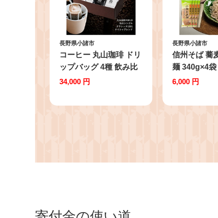
長野県小諸市
長野県小諸市
コーヒー 丸山珈琲 ドリ
信州そば 蕎麦 長野 乾
ップバッグ 4種 飲み比
麺 340g×4袋
べ ボリューム セット
め合わせ 麺 
34,000 円
6,000 円
珈琲 ブレンド
単 新・信州
諸七兵衛
寄付金の使い道