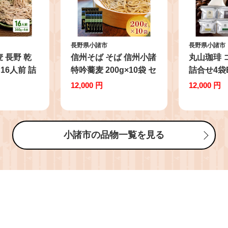
長野県小諸市
長野県小諸市
信州そば そば 信州小諸
丸山珈琲 
 16人前 詰
特吟蕎麦 200g×10袋 セ
詰合せ4袋B オリジ
小分け 簡
ット 詰め合わせ 麺 乾
ブレンドコ
12,000 円
12,000 円
田舎そば 小
麺 蕎麦 大容量
ヤ 粉100
市 お取り
小諸市の品物一覧を見る