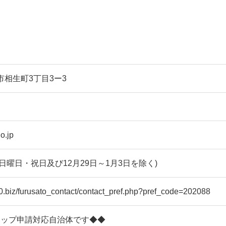
諸市相生町3丁目3ー3
o.jp
日・日曜日・祝日及び12月29日～1月3日を除く)
360.biz/furusato_contact/contact_pref.php?pref_code=202088
トップ申請対応自治体です◆◆