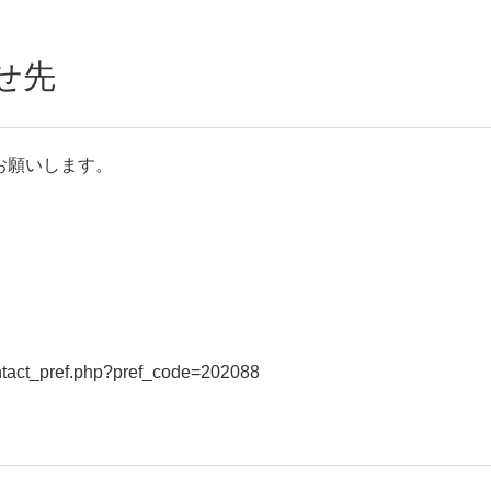
せ先
お願いします。
contact_pref.php?pref_code=202088