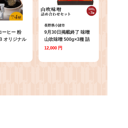
長野県小諸市
コーヒー 粉
9月30日掲載終了 味噌
ナル
山吹味噌 500g×3種 詰
ーヒー ツル
め合わせ セット 大寒仕
12,000 円
g×各1袋 小諸
込み コク 久左衛門 信
寄せ
州味噌 みそ ミソ 熟成
調味料 小分け 長野県
長野 お米 米 老舗味