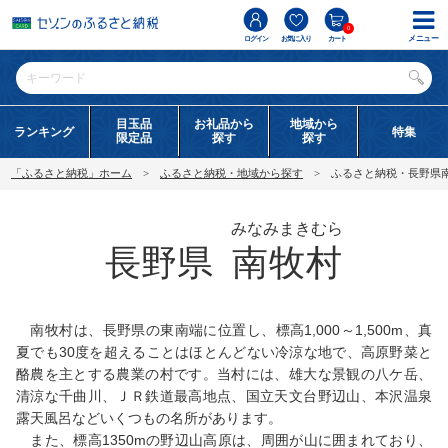
0
メニュー
ログイン
お気に入り
カート
目玉品
お礼品から
地域から
ランキング
特集
限定品
探す
探す
「ふるさと納税」ホーム
ふるさと納税・地域から探す
ふるさと納税・長野県
みなみまきむら
長野県
南牧村
南牧村は、長野県の東南端に位置し、標高1,000～1,500m、真
夏でも30度を超えることはほとんどない冷涼な地で、高原野菜と
酪農を主とする農業の村です。当村には、雄大な景観の八ケ岳、
清涼な千曲川、ＪＲ鉄道最高地点、国立天文台野辺山、本沢温泉
露天風呂などいくつもの名所があります。
また、標高1350mの野辺山高原は、周囲が山に囲まれており、