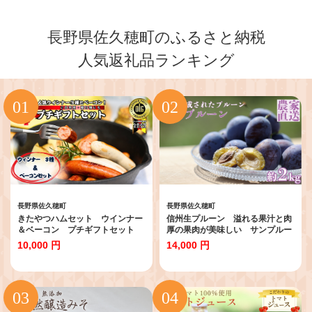
長野県佐久穂町のふるさと納税
人気返礼品ランキング
長野県佐久穂町
長野県佐久穂町
きたやつハムセット ウインナー
信州生プルーン 溢れる果汁と肉
＆ベーコン プチギフトセット
厚の果肉が美味しい サンプルー
［KH-104］
ン２kg箱【限定100箱】【期間限
10,000 円
14,000 円
定】〔RS-105〕