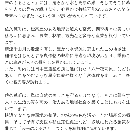
来のふるさと～」には、清らかな水と高原の緑、そしてそこに暮
らす人々の営みが織りなす、心豊かで持続可能なふるさとの姿を
未来へつなぎたいという強い想いが込められています。
佐久穂町は、標高差のある地形と澄んだ空気、四季折々の美しい
移ろいに恵まれ、農業、林業、観光など多様な産業が根付いてい
ます。
清流千曲川の源流を有し、豊かな水資源に恵まれたこの地域は、
稲作をはじめとする農作物の栽培に最適な環境が広がり、季節ご
との恵みが人々の暮らしを豊かにしています。
また、町内には日本三選星名所に選ばれた「八千穂高原」なども
あり、息をのむような星空観察や様々な自然体験を楽しみに、多
くの観光客が訪れます。
佐久穂町は、単に自然の美しさを守るだけでなく、そこに暮らす
人々の生活の質を高め、活力ある地域社会を築くことにも力を注
いでいます。
快適で安全な住環境の整備、地域の特色を活かした地場産業の振
興、そして子育て支援や移住定住促進など、多岐にわたる施策を
通じて「未来のふるさと」づくりを積極的に進めています。