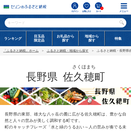
0
メニュー
ログイン
お気に入り
カート
目玉品
お礼品から
地域から
ランキング
特集
限定品
探す
探す
「ふるさと納税」ホーム
ふるさと納税・地域から探す
ふるさと納税・長野県
さくほまち
長野県
佐久穂町
長野県の東部、雄大な八ヶ岳の麓に広がる佐久穂町は、豊かな自
然と人々の営みが美しく調和する町です。
町のキャッチフレーズ「水と緑のうるおい～人の営みが奏でる未