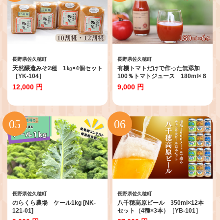
長野県佐久穂町
長野県佐久穂町
天然醸造みそ2種 1㎏×4個セット
有機トマトだけで作った無添加
［YK-104］
100％トマトジュース 180ml×６
本［ST-110-01］
12,000 円
9,000 円
長野県佐久穂町
長野県佐久穂町
のらくら農場 ケール1kg [NK-
八千穂高原ビール 350ml×12本
121-01]
セット（4種×3本）［YB-101］