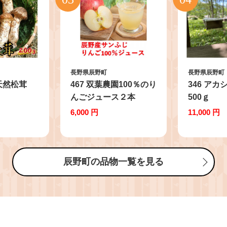
長野県辰野町
長野県辰野町
 天然松茸
467 双葉農園100％のり
346 ア
んごジュース２本
500ｇ
6,000 円
11,000 円
辰野町の品物一覧を見る