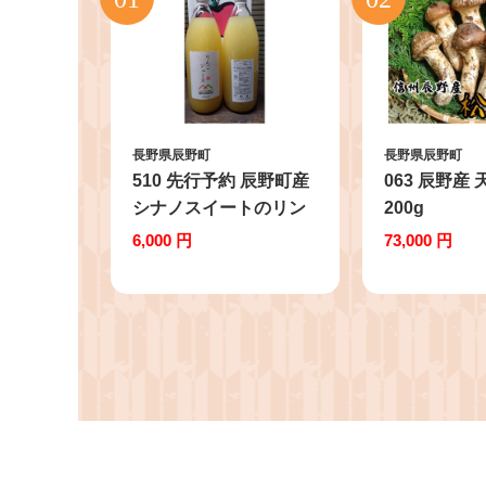
長野県辰野町
長野県辰野町
510 先行予約 辰野町産
063 辰野産
シナノスイートのリン
200g
ゴジュース 1箱(1L×2本
6,000 円
73,000 円
計2L)