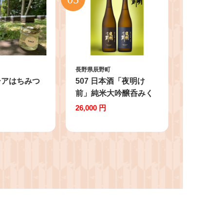
長野県辰野町
カシアはちみつ
507 日本酒「夜明け
前」純米大吟醸呑みく
らべセット
26,000 円