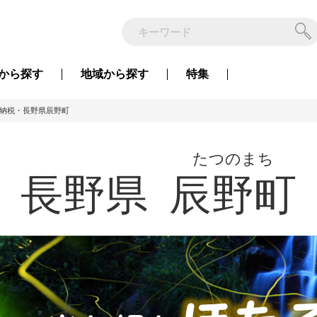
から
探す
地域から
探す
特集
納税・長野県辰野町
たつのまち
長野県
辰野町