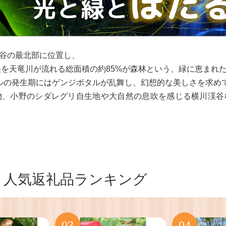
谷の最北部に位置し、
央を天竜川が流れる総面積の約85%が森林という、緑に恵まれ
ルの発生期にはゲンジボタルが乱舞し、幻想的な美しさを求め
物、小野のシダレグリ自生地や大自然の息吹を感じる横川渓谷
人気返礼品ランキング