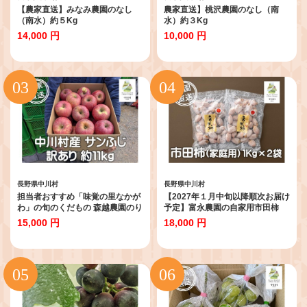
【農家直送】みなみ農園のなし
農家直送】桃沢農園のなし（南
（南水）約５Kg
水）約３Kg
14,000 円
10,000 円
長野県中川村
長野県中川村
担当者おすすめ「味覚の里なかが
【2027年１月中旬以降順次お届け
わ」の旬のくだもの 森越農園のり
予定】富永農園の自家用市田柿
んご（サンふじ約11Kg りんご訳
お徳用２パックＡ級品 ２ｋｇ
15,000 円
18,000 円
あり 不揃い バラ詰め 大容量10kg
以上）