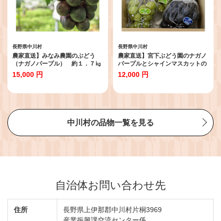
長野県中川村
長野県中川村
農家直送】みなみ農園のぶどう
農家直送】宮下ぶどう園のナガノ
（ナガノパープル） 約１．７㎏
パープルとシャインマスカットの
セット 約１Kg
15,000 円
12,000 円
中川村の品物一覧を見る
自治体お問い合わせ先
住所
長野県上伊那郡中川村片桐3969
産業振興課交流センター係