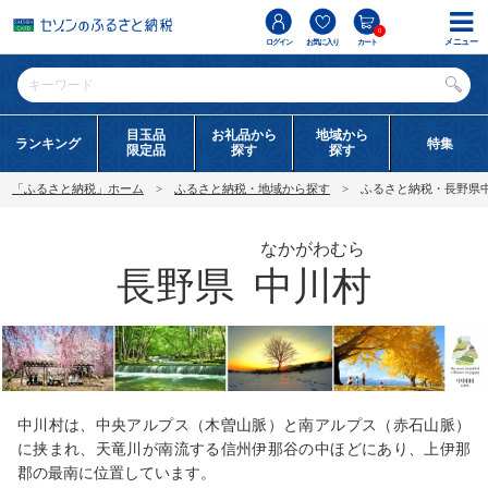
0
メニュー
ログイン
お気に入り
カート
目玉品
お礼品から
地域から
ランキング
特集
限定品
探す
探す
「ふるさと納税」ホーム
ふるさと納税・地域から探す
ふるさと納税・長野県
なかがわむら
長野県
中川村
中川村は、中央アルプス（木曽山脈）と南アルプス（赤石山脈）
に挟まれ、天竜川が南流する信州伊那谷の中ほどにあり、上伊那
郡の最南に位置しています。