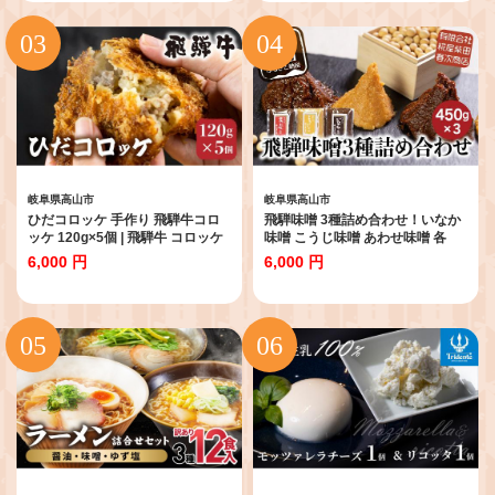
ワケアリ牛肉 訳あり牛肉 焼肉 飛
騨牛 牛肉 飛騨牛 牛肉 焼肉 飛騨牛
訳アリ牛肉 飛騨牛 牛肉 焼肉 飛騨
牛 牛肉 飛騨牛 わけあり牛肉 焼肉
飛騨牛 牛肉 焼肉 飛騨牛 牛肉 飛騨
牛 牛肉 焼肉 岩ト屋 HF045
岐阜県高山市
岐阜県高山市
ひだコロッケ 手作り 飛騨牛コロ
飛騨味噌 3種詰め合わせ！いなか
ッケ 120g×5個 | 飛騨牛 コロッケ
味噌 こうじ味噌 あわせ味噌 各
レンジ 揚げ調理済 飛騨高山 ひだ
450g みそ 味噌 ミソ こだわり こ
6,000 円
6,000 円
コロッケ FU006 【 国産 コロッケ
うじ 調味料 お土産 おみやげ 高山
メンチカツ 冷凍 冷凍食品 小分け
飛騨高山 岐阜 食べ比べ ３種 セッ
惣菜 簡単 便利 時短 弁当 おかず
ト ET007
人気コロッケ ころっけ 和牛 国産
コロッケ 冷凍 個包装 牛肉コロッ
ケ】