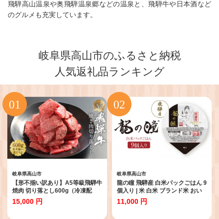
飛騨高山温泉や奥飛騨温泉郷などの温泉と、飛騨牛や日本酒など
のグルメも充実しています。
岐阜県高山市のふるさと納税
人気返礼品ランキング
岐阜県高山市
岐阜県高山市
【形不揃い訳あり】A5等級飛騨牛
龍の瞳 飛騨産 白米パックごはん 9
焼肉 切り落とし600g（冷凍配
個入り | 米 白米 ブランド米 おい
送）| 牛肉 肉 和牛 キャンプ 肉料
しい ふっくら 便利 パック レンジ
15,000 円
11,000 円
理 ブランド牛 不揃い 人気 国産 お
調理 株式会社龍の瞳 ML022
取り寄せ グルメ おすすめ 飛騨牛