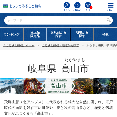
0
メニュー
ログイン
お気に入り
カート
目玉品
お礼品から
地域から
ランキング
特集
限定品
探す
探す
「ふるさと納税」ホーム
ふるさと納税・地域から探す
ふるさと納税・岐阜県
たかやまし
岐阜県
高山市
飛騨山脈（北アルプス）に代表される雄大な自然に囲まれ、江戸
時代の面影を残す古い町並や、春と秋の高山祭など、歴史と伝統
文化が息づくまち「高山市」。