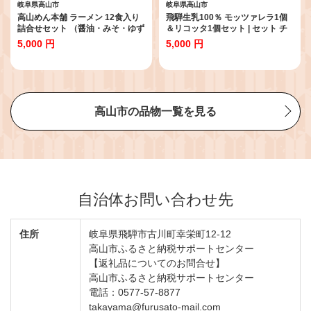
岐阜県高山市
岐阜県高山市
高山めん本舗 ラーメン 12食入り
飛騨生乳100％ モッツァレラ1個
詰合せセット （醤油・みそ・ゆず
＆リコッタ1個セット | セット チ
塩） | 高山ラーメン 食べ比べ スー
ーズ 冷蔵 濃厚 低温殺菌 乳製品 お
5,000 円
5,000 円
プ付き ちぢれ麺 細麺 5000円 飛騨
いしい 人気 チーズ工房トリデン
高山 高山めん本舗 JM007【人気
テ LF011
ラーメン おすすめラーメン 高山
ラーメン 拉麺 取り寄せ ご当地ラ
ーメン】
高山市の品物一覧を見る
自治体お問い合わせ先
住所
岐阜県飛騨市古川町幸栄町12-12
高山市ふるさと納税サポートセンター
【返礼品についてのお問合せ】
高山市ふるさと納税サポートセンター
電話：0577-57-8877
takayama@furusato-mail.com