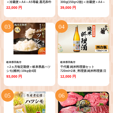
＜冷蔵便＞A4～A5等級 黒毛和牛
300g(150g×2枚)＜冷蔵便＞A4～
厳選希少部位【1531162】
A5 黒毛和牛 ステーキ ヒレ
22,000 円
39,000 円
【1518208】
岐阜県羽島市
岐阜県羽島市
＜2ヵ月毎定期便＞岐阜県産ハツ
千代菊 純米料理酒セット
シモ(精米) 10kg全4回
720ml×2本_料理酒 純米料理酒 日
【4076396】
本酒 千代菊 料理用 酒 和食 煮物
93,000 円
12,000 円
下味 旨味 アミノ酸 美味しい 送料
無料【1531082】