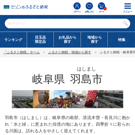
0
メニュー
ログイン
お気に入り
カート
目玉品
お礼品から
地域から
ランキング
特集
限定品
探す
探す
「ふるさと納税」ホーム
ふるさと納税・地域から探す
ふるさと納税・岐阜県
はしまし
岐阜県
羽島市
羽島市（はしまし）は、岐阜県の南部、清流木曽・長良川に抱か
れ「水と緑」に恵まれた佳境の地にあります。四季折々に彩られ
る川面は、訪れる人をやさしく迎えてくれます。