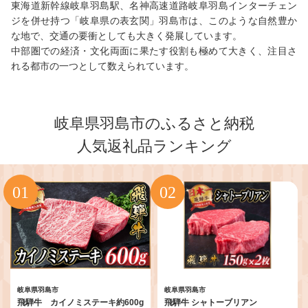
東海道新幹線岐阜羽島駅、名神高速道路岐阜羽島インターチェン
ジを併せ持つ「岐阜県の表玄関」羽島市は、このような自然豊か
な地で、交通の要衝としても大きく発展しています。
中部圏での経済・文化両面に果たす役割も極めて大きく、注目さ
れる都市の一つとして数えられています。
岐阜県羽島市のふるさと納税
人気返礼品ランキング
岐阜県羽島市
岐阜県羽島市
飛騨牛 カイノミステーキ約600g
飛騨牛 シャトーブリアン