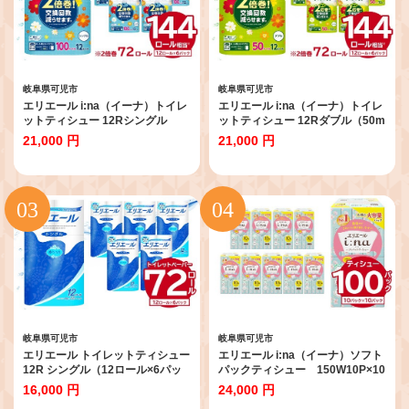
岐阜県可児市
岐阜県可児市
エリエール i:na（イーナ）トイレ
エリエール i:na（イーナ）トイレ
ットティシュー 12Rシングル
ットティシュー 12Rダブル（50m
（100m巻）（12ロール×6パッ
巻）（12ロール×6パック） 【 ト
21,000 円
21,000 円
ク） 【 トイレットペーパー 2倍
イレットペーパー 2倍 巻 エコ フ
巻 エコ フローラル 日用品 トイレ
ローラル 日用品 トイレ 香り付き
香り付き 新生活 備蓄 防災 消耗品
新生活 備蓄 防災 消耗品 生活雑貨
生活雑貨 生活用品 コンパクト 岐
生活用品 コンパクト パルプ100％
阜県 可児市 】
岐阜県 可児市 】
岐阜県可児市
岐阜県可児市
エリエール トイレットティシュー
エリエール i:na（イーナ）ソフト
12R シングル（12ロール×6パッ
パックティシュー 150W10P×10
ク） 【 トイレットペーパー 香り
パック 【 ソフトパックティッシ
16,000 円
24,000 円
付き 55m巻 日用品 トイレ 新生活
ュ ティッシュペーパー ソフトパ