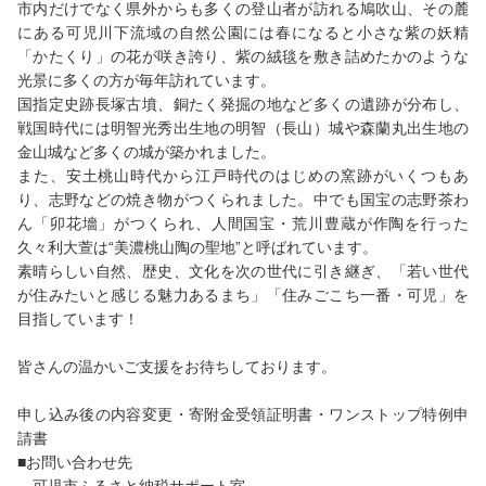
市内だけでなく県外からも多くの登山者が訪れる鳩吹山、その麓
にある可児川下流域の自然公園には春になると小さな紫の妖精
「かたくり」の花が咲き誇り、紫の絨毯を敷き詰めたかのような
光景に多くの方が毎年訪れています。
国指定史跡長塚古墳、銅たく発掘の地など多くの遺跡が分布し、
戦国時代には明智光秀出生地の明智（長山）城や森蘭丸出生地の
金山城など多くの城が築かれました。
また、安土桃山時代から江戸時代のはじめの窯跡がいくつもあ
り、志野などの焼き物がつくられました。中でも国宝の志野茶わ
ん「卯花墻」がつくられ、人間国宝・荒川豊蔵が作陶を行った
久々利大萱は“美濃桃山陶の聖地”と呼ばれています。
素晴らしい自然、歴史、文化を次の世代に引き継ぎ、「若い世代
が住みたいと感じる魅力あるまち」「住みごこち一番・可児」を
目指しています！
皆さんの温かいご支援をお待ちしております。
申し込み後の内容変更・寄附金受領証明書・ワンストップ特例申
請書
■お問い合わせ先