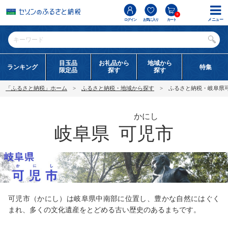
0
メニュー
ログイン
お気に入り
カート
目玉品
お礼品から
地域から
ランキング
特集
限定品
探す
探す
「ふるさと納税」ホーム
ふるさと納税・地域から探す
ふるさと納税・岐阜県
かにし
岐阜県
可児市
可児市（かにし）は岐阜県中南部に位置し、豊かな自然にはぐく
まれ、多くの文化遺産をとどめる古い歴史のあるまちです。