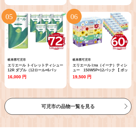
備蓄 防災 消耗品 生活雑貨 生活用
ック 箱なし 日用品 新生活 備蓄 防
品 ストック パルプ100％ 岐阜県
災 消耗品 生活雑貨 生活用品 スト
可児市 】
ック パルプ100％ 】
岐阜県可児市
岐阜県可児市
エリエール トイレットティシュー
エリエール i:na（イーナ）ティシ
12R ダブル（12ロール×6パッ
ュー 150W5P×12パック 【 ボッ
ク） 【 トイレットペーパー 香り
クス ティッシュ ペーパー 箱ティ
16,000 円
19,500 円
付き 30m巻 日用品 トイレ 新生活
ッシュ 岐阜県 可児市 日用品 新生
備蓄 防災 消耗品 生活雑貨 生活用
活 備蓄 防災 消耗品 生活雑貨 生活
品 ストック パルプ100％ 岐阜県
用品 ストック パルプ100％ 】
可児市 】
可児市の品物一覧を見る