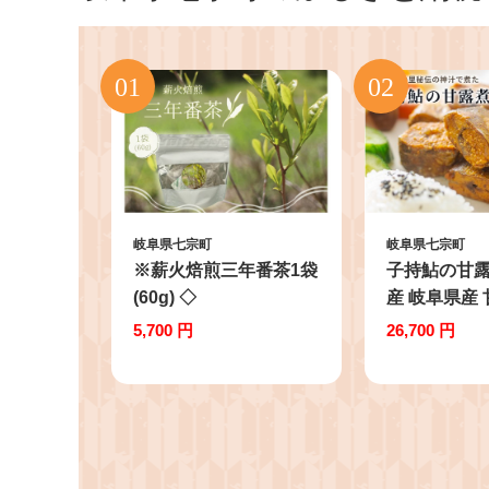
岐阜県七宗町
岐阜県七宗町
※薪火焙煎三年番茶1袋
子持鮎の甘露煮
(60g) ◇
産 岐阜県産 
んろ煮 子持
5,700 円
26,700 円
鮎 あゆ アユ
煮 惣菜 お惣
魚 国産鮎 
おかず おつ
寄せ 真空パ
包装