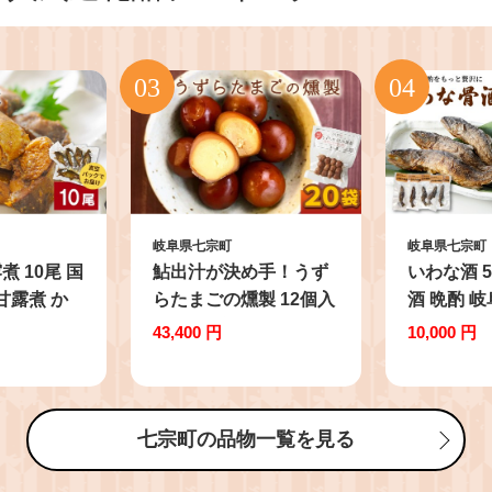
岐阜県七宗町
岐阜県七宗町
 10尾 国
鮎出汁が決め手！うず
いわな酒 5
甘露煮 か
らたまごの燻製 12個入
酒 晩酌 
鮎 子持ち鮎
×20袋 お試し うずら た
熱燗 岩魚
43,400 円
10,000 円
 国産鮎 佃
まご 燻製 くんせい 燻
菜 煮物 川
製卵 おつまみ つまみ
ご飯のお供
お酒のおとも 珍味 個包
まみ お取り
装 おやつ お取り寄せグ
七宗町の品物一覧を見る
ック 小分け
ルメ 味付き スモーク
おかず うずらの卵 卵