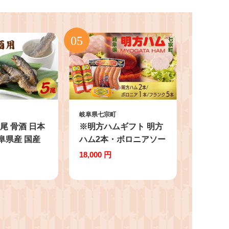
岐阜県七宗町
尾 骨酒 日本
※明方ハムギフト 明方
岐阜県産 国産
ハム2本・ボロニアソー
 素焼き
セージ1本・醤油フラン
18,000 円
ク5本入 FSH-03 ◆