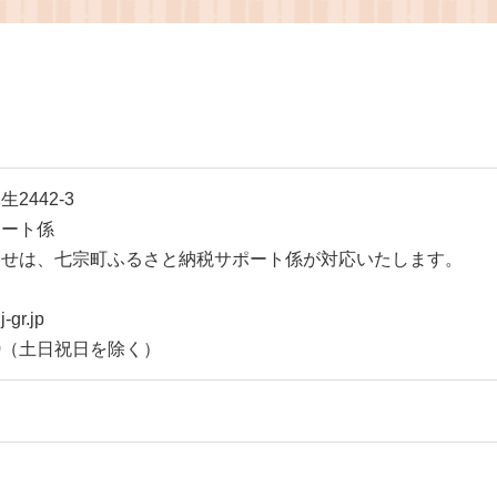
七宗町 こぶしの里
442-3
ポート係
合せは、七宗町ふるさと納税サポート係が対応いたします。
-gr.jp
:00（土日祝日を除く）