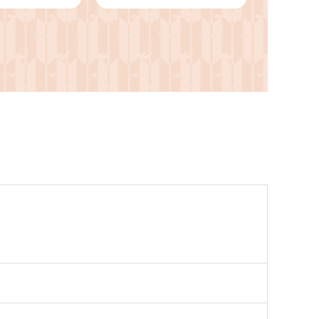
岡県 湖西市
名湖うなぎ 惣菜 おかず
しい お惣菜
魚 ふるさと 湖西市 人
 国産 国産う
気 美味しい
9401】
【1488541】