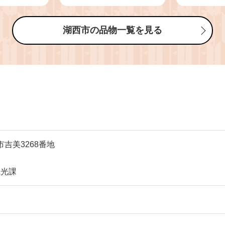
 かば焼き
ば焼き 3枚 真空パック
名湖産 静
山椒 真空
タレ 山椒 惣菜 おかず
人気 美味
惣菜 おか
おつまみ 簡単調理 土用
おかず 魚
湖西市の品物一覧を見る
土用 丑の
丑の日 うな重 うな丼
なぎ 【138
な丼 贈答
ひつまぶし 冷蔵 送料無
ゼント 冷蔵
料 【1386229】
無料
】
西市吉美3268番地
観光課