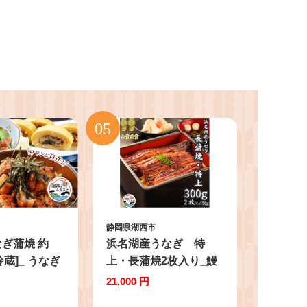
静岡県湖西市
ぎ蒲焼 約
浜名湖産うなぎ 特
冷蔵]_ うなぎ
上・長蒲焼2枚入り_鰻
 かば焼き 蒲
ウナギ かば焼き 蒲焼き
21,000 円
焼 浜名湖 浜
浜名湖 静岡県 国産 浜