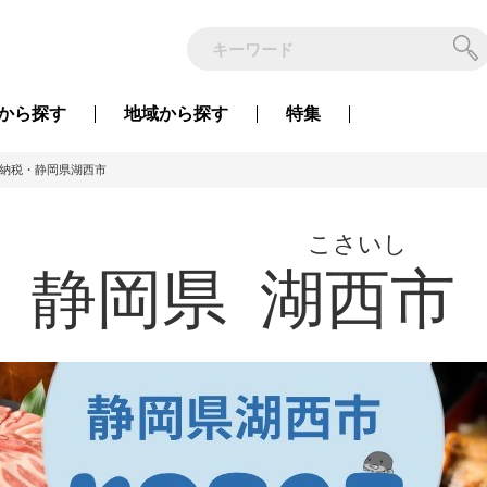
から
探す
地域から
探す
特集
納税・静岡県湖西市
こさいし
静岡県
湖西市