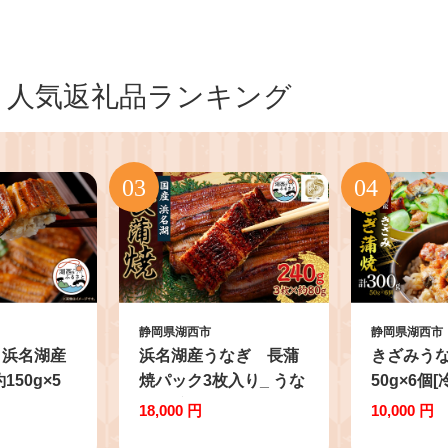
人気返礼品ランキング
静岡県湖西市
静岡県湖西市
＞浜名湖産
浜名湖産うなぎ 長蒲
きざみうな
150g×5
焼パック3枚入り_ うな
50g×6個[
なぎ][冷
ぎ 国産 ウナギ 鰻 浜名
鰻 ウナギ
18,000 円
10,000 円
 鰻 ウナギ
湖 静岡 蒲焼 蒲焼き か
焼き かば