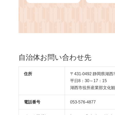
焼き 蒲焼 かば焼き 浜
蒲焼き 蒲焼
名湖 タレ 山椒 真空パ
浜名湖 タレ 
ック 真空 惣菜 おかず
パック 真空 
おつまみ 土用 丑の日
ず おつまみ 
うな重 うな丼 贈答 ギ
日 うな重 う
フト プレゼント 冷蔵
ギフト プレ
静岡県 送料無料
静岡県 送料
【1389386】
【1389398
自治体お問い合わせ先
住所
〒431-0492 静岡県湖
平日8：30～17：15
湖西市役所産業部文化
電話番号
053-576-4877