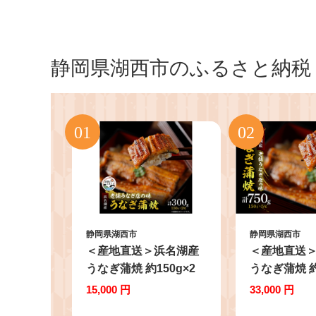
静岡県湖西市のふるさと納税
静岡県湖西市
静岡県湖西市
＜産地直送＞浜名湖産
＜産地直送
うなぎ蒲焼 約150g×2
うなぎ蒲焼 約
尾[かわべのうなぎ][冷
尾[かわべのう
15,000 円
33,000 円
蔵]_うなぎ 鰻 ウナギ 蒲
蔵]_ うなぎ