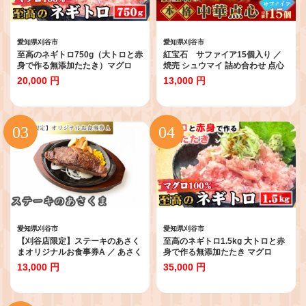
愛知県刈谷市
愛知県刈谷市
至高のネギトロ750g（大トロと赤
紅宝石 サファイア15個入り ／
身で作る無添加たたき）マグロ
焼売 シュウマイ 詰め合わせ 点心
100％ ／ ネギトロ 無添加 マグロ
中華 惣菜 冷凍食品 電子レンジ調
20,000 円
13,000 円
100％ 植物油脂不使用 手刻み 粗
理 手作り 台湾シェフ 食べ比べ 家
挽き 粒感 食べごたえ 冷凍海鮮
庭用 おかず 愛知県 お中元 母の日
CAS冷凍 ネギトロ丼 手巻き寿司
No.155
子どもに安心 本物志向 海鮮好き
愛知県 No.489
愛知県刈谷市
愛知県刈谷市
【刈谷店限定】ステーキのあさく
至高のネギトロ1.5kg 大トロと赤
まオリジナルお食事券A ／ あさく
身で作る無添加たたき マグロ
ま 食事券 ステーキ レストラン 食
100％ ／ ネギトロ 無添加 マグロ
13,000 円
35,000 円
事チケット サラダバー 食べ放題
100％ 植物油脂不使用 手刻み 粗
コーンスープ カレー デザート ド
挽き 粒感 食べごたえ 冷凍海鮮
リンクバー 外食 家族利用 ランチ
CAS冷凍 ネギトロ丼 手巻き寿司