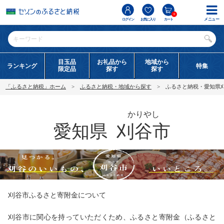
0
メニュー
ログイン
お気に入り
カート
目玉品
お礼品から
地域から
ランキング
特集
限定品
探す
探す
「ふるさと納税」ホーム
ふるさと納税・地域から探す
ふるさと納税・愛知県
かりやし
愛知県
刈谷市
刈谷市ふるさと寄附金について
刈谷市に関心を持っていただくため、ふるさと寄附金（ふるさと