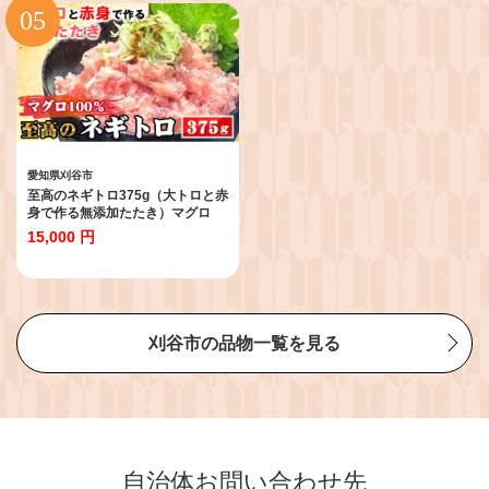
ディナー 刈谷店 愛知県 No.250
子どもに安心 本物志向 海鮮好き
愛知県 No.492
愛知県刈谷市
至高のネギトロ375g（大トロと赤
身で作る無添加たたき）マグロ
100％ ／ ネギトロ 無添加 マグロ
15,000 円
100％ 植物油脂不使用 手刻み 粗
挽き 粒感 食べごたえ 冷凍海鮮
CAS冷凍 ネギトロ丼 手巻き寿司
子どもに安心 本物志向 海鮮好き
愛知県 No.487
刈谷市の品物一覧を見る
自治体お問い合わせ先