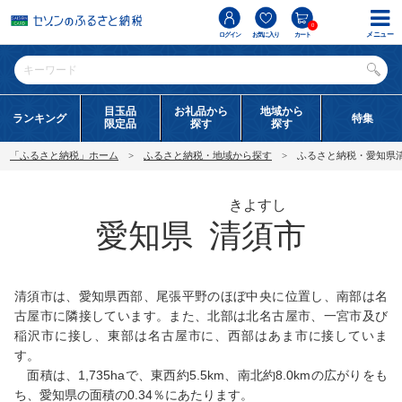
0
メニュー
ログイン
お気に入り
カート
目玉品
お礼品から
地域から
ランキング
特集
限定品
探す
探す
「ふるさと納税」ホーム
ふるさと納税・地域から探す
ふるさと納税・愛知県
きよすし
愛知県
清須市
清須市は、愛知県西部、尾張平野のほぼ中央に位置し、南部は名
古屋市に隣接しています。また、北部は北名古屋市、一宮市及び
稲沢市に接し、東部は名古屋市に、西部はあま市に接していま
す。
面積は、1,735haで、東西約5.5km、南北約8.0kmの広がりをも
ち、愛知県の面積の0.34％にあたります。