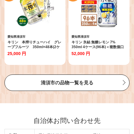
愛知県清須市
愛知県清須市
キリン 本搾りチューハイ グレ
キリン 氷結 無糖レモン 7%
ープフルーツ 350ml×48本(2ケ
350ml 4ケース(96本)＜複数個口
ース)_チューハイ サワー 柑橘 果
で配送＞【4061430】
25,000 円
52,000 円
汁 果実 缶チューハイ KIRIN 酒 ア
ルコール まとめ買い 2ケース 送料
無料【1180987】
清須市の品物一覧を見る
自治体お問い合わせ先