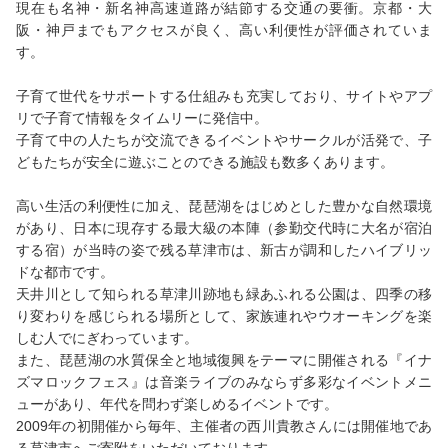
現在も名神・新名神高速道路が結節する交通の要衝。京都・大
阪・神戸までもアクセスが良く、高い利便性が評価されていま
す。
子育て世代をサポートする仕組みも充実しており、サイトやアプ
リで子育て情報をタイムリーに発信中。
子育て中の人たちが交流できるイベントやサークルが活発で、子
どもたちが安全に遊ぶことのできる施設も数多くあります。
高い生活の利便性に加え、琵琶湖をはじめとした豊かな自然環境
があり、日本に現存する最大級の本陣（参勤交代時に大名が宿泊
する宿）が当時の姿で残る草津市は、新古が調和したハイブリッ
ドな都市です。
天井川として知られる草津川跡地も緑あふれる公園は、四季の移
り変わりを感じられる場所として、家族連れやウオーキングを楽
しむ人でにぎわっています。
また、琵琶湖の水質保全と地域復興をテーマに開催される『イナ
ズマロックフェス』は音楽ライブのみならず多彩なイベントメニ
ューがあり、年代を問わず楽しめるイベントです。
2009年の初開催から毎年、主催者の西川貴教さんには開催地であ