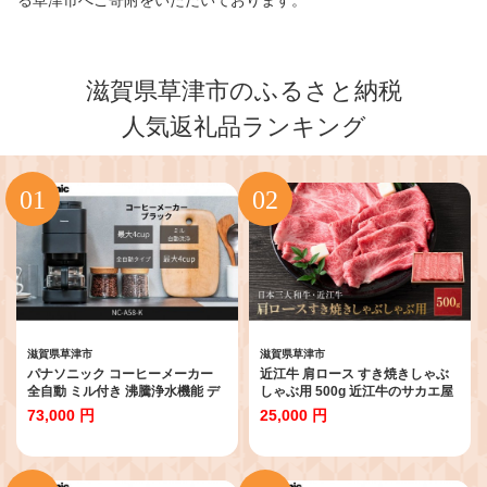
る草津市へご寄附をいただいております。
滋賀県草津市のふるさと納税
人気返礼品ランキング
滋賀県草津市
滋賀県草津市
パナソニック コーヒーメーカー
近江牛 肩ロース すき焼きしゃぶ
全自動 ミル付き 沸騰浄水機能 デ
しゃぶ用 500g 近江牛のサカエ屋
カフェ豆コース搭載 NC-A58-K ブ
73,000 円
25,000 円
ラック