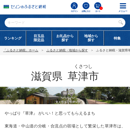
0
メニュー
ログイン
お気に入り
カート
目玉品
お礼品から
地域から
ランキング
特集
限定品
探す
探す
「ふるさと納税」ホーム
ふるさと納税・地域から探す
ふるさと納税・滋賀県
くさつし
滋賀県
草津市
やっぱり『草津』 がいい！と思ってもらえるまち
東海道・中山道の分岐・合流点の宿場として繁栄した草津市は、