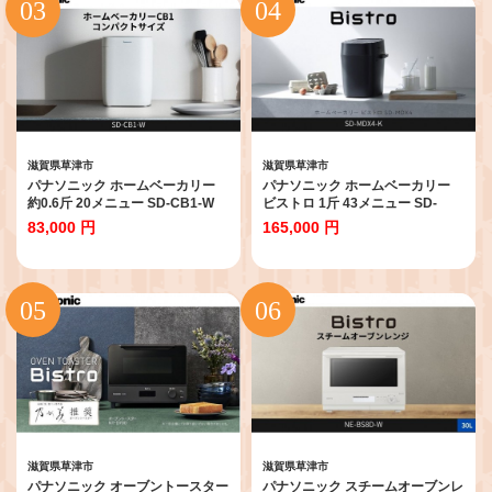
滋賀県草津市
滋賀県草津市
パナソニック ホームベーカリー
パナソニック ホームベーカリー
約0.6斤 20メニュー SD-CB1-W
ビストロ 1斤 43メニュー SD-
ホワイト
MDX4-K ブラック
83,000 円
165,000 円
滋賀県草津市
滋賀県草津市
パナソニック オーブントースター
パナソニック スチームオーブンレ