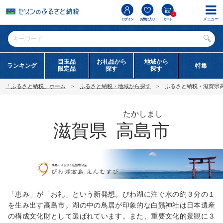
0
メニュー
ログイン
お気に入り
カート
目玉品
お礼品から
地域から
ランキング
特集
限定品
探す
探す
「ふるさと納税」ホーム
ふるさと納税・地域から探す
ふるさと納税・滋賀県
たかしまし
滋賀県
高島市
「恵み」が「お礼」という新発想。びわ湖に注ぐ水の約３分の１
を生み出す高島市。湖の中の鳥居が印象的な白鬚神社は日本遺産
の構成文化財として選ばれています。また、重要文化的景観に３