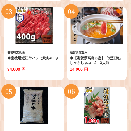
滋賀県高島市
滋賀県高島市
◆宝牧場近江牛ハラミ焼肉400ｇ
◆【滋賀県高島市産】「近江鴨」
しゃぶしゃぶ 2～3人前
34,000 円
14,000 円