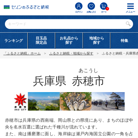
0
メニュー
ログイン
お気に入り
カート
目玉品
お礼品から
地域から
ランキング
特集
限定品
探す
探す
「ふるさと納税」ホーム
ふるさと納税・地域から探す
ふるさと納税・兵庫県
あこうし
兵庫県
赤穂市
赤穂市は兵庫県の西南端、岡山県との県境にあり、まちのほぼ中
央を名水百選に選ばれた千種川が流れています。
また、南は播磨灘に面し、海岸線は瀬戸内海国立公園の一角を占