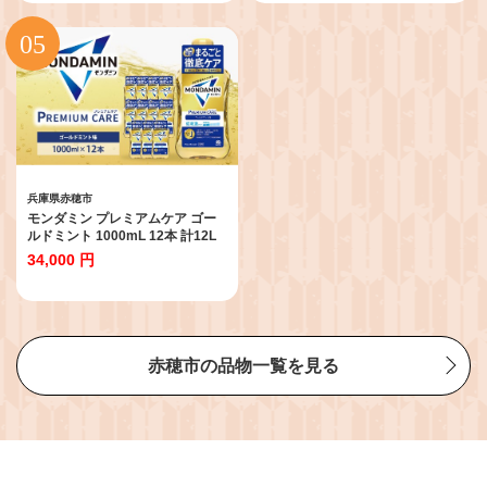
県 赤穂市
兵庫県赤穂市
モンダミン プレミアムケア ゴー
ルドミント 1000mL 12本 計12L
／ 洗口液 マウスウォッシュ 口腔
34,000 円
ケア 口内ケア オーラルケア 口臭
浄化 アース製薬 モンダミン 兵庫
県 赤穂市 【2026年2月下旬より
順次発送予定】
赤穂市の品物一覧を見る