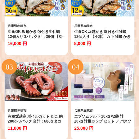
兵庫県赤穂市
兵庫県赤穂市
生食OK 坂越かき 殻付き生牡蠣
生食OK 坂越かき 殻付き生牡蠣
12個入り 3パック 計：36個 【冷
12個入り 【冷凍】 カキ 牡蠣 かき
凍】カキ 牡蠣 かき 海の幸 魚介 貝
海の幸 魚介 貝
16,000 円
8,000 円
兵庫県赤穂市
兵庫県赤穂市
赤穂坂越産 ボイルカット たこ 約
エプソムソルト 10kg ×2袋 計
200g×3パック 合計：600g タコ
20kg 計量カップ セット ／ バスソ
蛸 海鮮 魚介
ルト エプソム ソルト 美容 入浴剤
11,000 円
25,000 円
浴用化粧料 バス用品 お風呂 入浴
無香料 無着色 無添加 日本製 兵庫