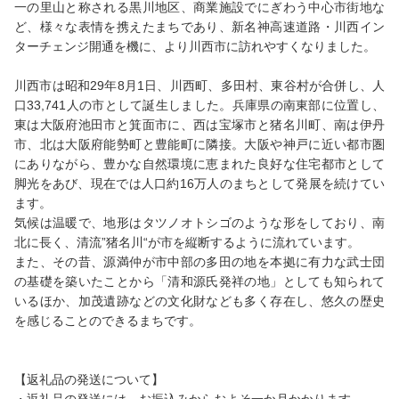
一の里山と称される黒川地区、商業施設でにぎわう中心市街地な
ど、様々な表情を携えたまちであり、新名神高速道路・川西イン
ターチェンジ開通を機に、より川西市に訪れやすくなりました。
川西市は昭和29年8月1日、川西町、多田村、東谷村が合併し、人
口33,741人の市として誕生しました。兵庫県の南東部に位置し、
東は大阪府池田市と箕面市に、西は宝塚市と猪名川町、南は伊丹
市、北は大阪府能勢町と豊能町に隣接。大阪や神戸に近い都市圏
にありながら、豊かな自然環境に恵まれた良好な住宅都市として
脚光をあび、現在では人口約16万人のまちとして発展を続けてい
ます。
気候は温暖で、地形はタツノオトシゴのような形をしており、南
北に長く、清流”猪名川“が市を縦断するように流れています。
また、その昔、源満仲が市中部の多田の地を本拠に有力な武士団
の基礎を築いたことから「清和源氏発祥の地」としても知られて
いるほか、加茂遺跡などの文化財なども多く存在し、悠久の歴史
を感じることのできるまちです。
【返礼品の発送について】