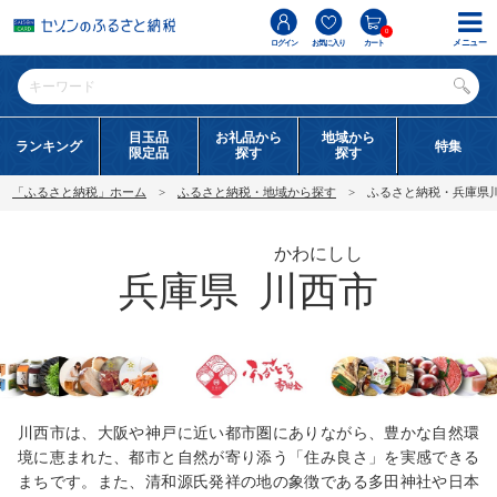
0
メニュー
ログイン
お気に入り
カート
目玉品
お礼品から
地域から
ランキング
特集
限定品
探す
探す
「ふるさと納税」ホーム
ふるさと納税・地域から探す
ふるさと納税・兵庫県
かわにしし
兵庫県
川西市
川西市は、大阪や神戸に近い都市圏にありながら、豊かな自然環
境に恵まれた、都市と自然が寄り添う「住み良さ」を実感できる
まちです。また、清和源氏発祥の地の象徴である多田神社や日本