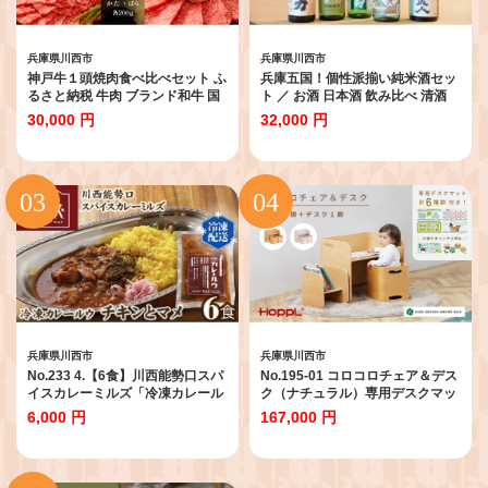
兵庫県川西市
兵庫県川西市
神戸牛１頭焼肉食べ比べセット ふ
兵庫五国！個性派揃い純米酒セッ
るさと納税 牛肉 ブランド和牛 国
ト ／ お酒 日本酒 飲み比べ 清酒
産 和牛 神戸牛 神戸ビーフ 焼肉 食
川西市 No.312
30,000 円
32,000 円
べ比べ かたロース もも 兵庫県 神
戸 川西 川西市 KWNCI007
兵庫県川西市
兵庫県川西市
No.233 4.【6食】川西能勢口スパ
No.195-01 コロコロチェア＆デス
イスカレーミルズ「冷凍カレール
ク（ナチュラル）専用デスクマッ
ウ」チキンとマメ ／ カレー 冷凍
ト付き【川西市オリジナルデザイ
6,000 円
167,000 円
カレー カレールウ カレールー
ン】 KWNBV270
curry かれー スパイスカレー チキ
ンカレー 豆カレー 冷凍 保存料不
使用 着色料不使用 お手軽 簡単 保